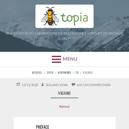
Aller
au
contenu
PLATEFORME DU LABORATOIRE DE RECHERCHE EN PROJET DE PAYSAGE
(LAREP)
MENU
FIL
ACCUEIL
2018
NOVEMBRE
15
VIGANO
D'ARIANE
PUBLIÉ
AUTEUR
SUR
15/11/2018
ROLAND VIDAL
AUCUN COMMENTAIRE
LE
VIGANO
VIGANO
Retour