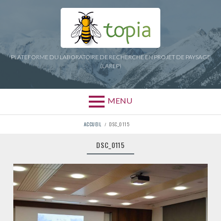
Aller
au
contenu
PLATEFORME DU LABORATOIRE DE RECHERCHE EN PROJET DE PAYSAGE
(LAREP)
MENU
FIL
ACCUEIL
DSC_0115
D'ARIANE
DSC_0115