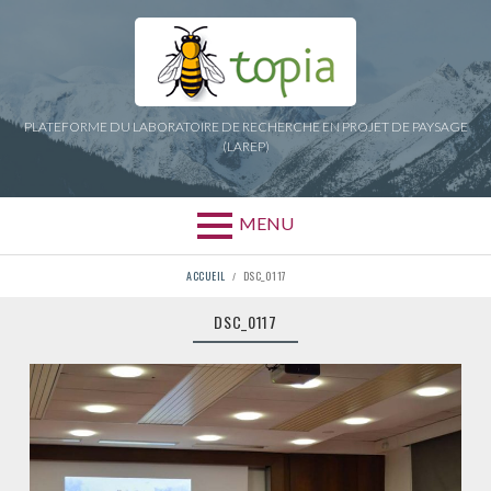
Aller
au
contenu
PLATEFORME DU LABORATOIRE DE RECHERCHE EN PROJET DE PAYSAGE
(LAREP)
MENU
FIL
ACCUEIL
DSC_0117
D'ARIANE
DSC_0117