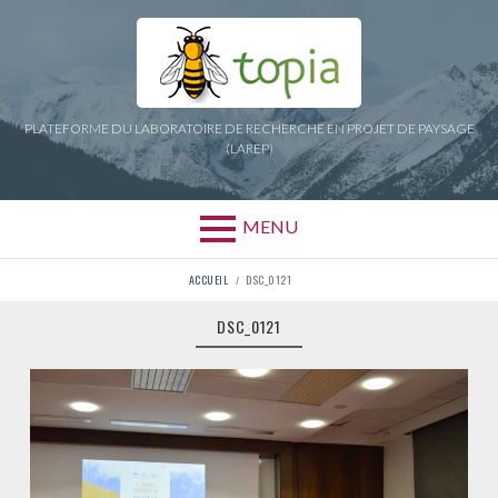
Aller
au
contenu
PLATEFORME DU LABORATOIRE DE RECHERCHE EN PROJET DE PAYSAGE
(LAREP)
MENU
FIL
ACCUEIL
DSC_0121
D'ARIANE
DSC_0121