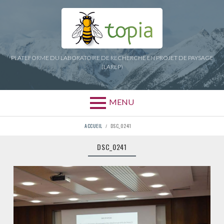
Aller
au
contenu
PLATEFORME DU LABORATOIRE DE RECHERCHE EN PROJET DE PAYSAGE
(LAREP)
MENU
FIL
ACCUEIL
DSC_0241
D'ARIANE
DSC_0241