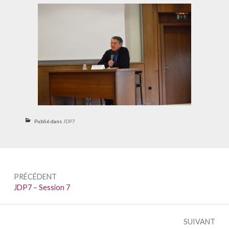
Publié dans
JDP7
Navigation
PRÉCÉDENT
de
Précédent :
JDP7 – Session 7
l’article
SUIVANT