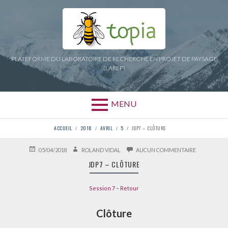
Aller
au
contenu
PLATEFORME DU LABORATOIRE DE RECHERCHE EN PROJET DE PAYSAGE
(LAREP)
MENU
FIL
ACCUEIL
2018
AVRIL
5
JDP7 – CLÔTURE
D'ARIANE
PUBLIÉ
AUTEUR
SUR
05/04/2018
ROLAND VIDAL
AUCUN COMMENTAIRE
LE
JDP7
JDP7 – CLÔTURE
–
CLÔTURE
Session 7
–
Retour
Clôture