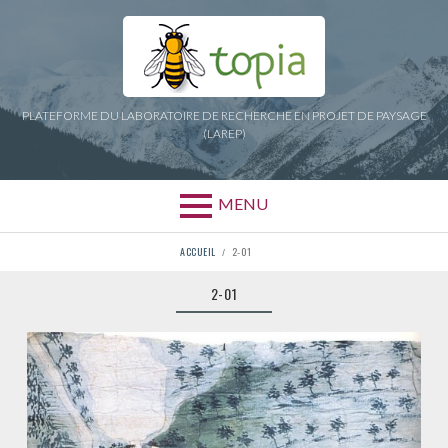
Aller
au
contenu
PLATEFORME DU LABORATOIRE DE RECHERCHE EN PROJET DE PAYSAGE
(LAREP)
MENU
FIL
ACCUEIL
2-01
D'ARIANE
2-01