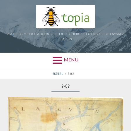
Aller
au
contenu
PLATEFORME DU LABORATOIRE DE RECHERCHE EN PROJET DE PAYSAGE
(LAREP)
MENU
FIL
ACCUEIL
2-02
D'ARIANE
2-02