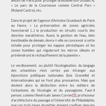
amont de Paris pour protéger la biodiversité (Studio 9),
« Le parc de la Courneuve comme Central Parc »
(Roland Castro), etc.
Dans le projet de l’agence d’Antoine Grumbach de Paris
au Havre, « La préservation de zones agricoles
favoriserait (…) la production en circuits courts des
denrées maraîchères. Aussi, la gestion de l’eau, bien
inestimable de demain, devra-t-elle se concevoir à cette
échelle pour protéger les nappes phréatiques et les
zones humides qui réguleront les micros climats et
préviendront le réchauffement de la planète ».
Le verdissement, ou plutôt l’écologisation, du langage
des urbanistes n’est certes pas étranger aux
injonctions politiques nationales (lois Grenelle) et
internationales qui se font plus pressantes. Mais que
devient alors la distinction entre les métiers de
l’urbanisme, de l’écologie et du paysagisme. Faut-il
penser, comme l’Américain James Corner
[2]
, professeur
d’architecture du paysage à l’Université de Philadelphie,
que ces trois types de métier doivent confluer dans les