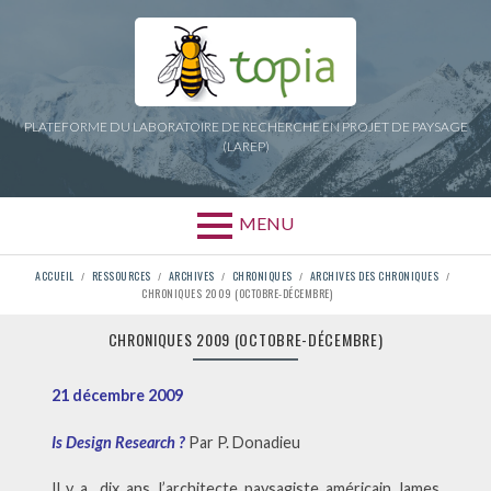
Aller
au
contenu
PLATEFORME DU LABORATOIRE DE RECHERCHE EN PROJET DE PAYSAGE
(LAREP)
MENU
FIL
ACCUEIL
RESSOURCES
ARCHIVES
CHRONIQUES
ARCHIVES DES CHRONIQUES
CHRONIQUES 2009 (OCTOBRE-DÉCEMBRE)
D'ARIANE
CHRONIQUES 2009 (OCTOBRE-DÉCEMBRE)
21 décembre 2009
Is Design Research ?
Par P. Donadieu
Il y a dix ans, l’architecte paysagiste américain James