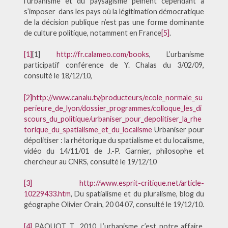
l’urbanisme et du paysagisme peinent cependant à
s’imposer dans les pays où la légitimation démocratique
de la décision publique n’est pas une forme dominante
de culture politique, notamment en France
[5]
.
[1]
[1]
http://fr.calameo.com/books
, L’urbanisme
participatif conférence de Y. Chalas du 3/02/09,
consulté le 18/12/10,
[2]
http://www.canalu.tv/producteurs/ecole_normale_su
perieure_de_lyon/dossier_programmes/colloque_les_di
scours_du_politique/urbaniser_pour_depolitiser_la_rhe
torique_du_spatialisme_et_du_localisme
Urbaniser pour
dépolitiser : la rhétorique du spatialisme et du localisme,
vidéo du 14/11/01 de J.-P. Garnier, philosophe et
chercheur au CNRS, consulté le 19/12/10
[3]
http://www.esprit-critique.net/article-
10229433.htm
, Du spatialisme et du pluralisme, blog du
géographe Olivier Orain, 20 04 07, consulté le 19/12/10.
[4]
PAQUOT T., 2010. L’urbanisme c’est notre affaire.