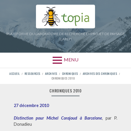
Aller
au
contenu
PLATEFORME DU LABORATOIRE DE RECHERCHE EN PROJET DE PAYSAGE
(LAREP)
MENU
FIL
ACCUEIL
RESSOURCES
ARCHIVES
CHRONIQUES
ARCHIVES DES CHRONIQUES
CHRONIQUES 2010
D'ARIANE
CHRONIQUES 2010
27 décembre 2010
Distinction pour Michel Corajoud à Barcelone
, par P.
Donadieu