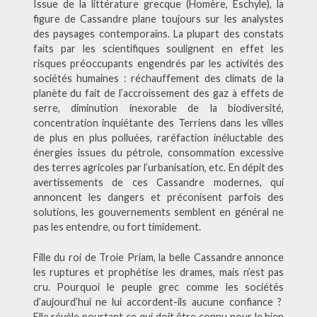
Issue de la littérature grecque (Homère, Eschyle), la
figure de Cassandre plane toujours sur les analystes
des paysages contemporains. La plupart des constats
faits par les scientifiques soulignent en effet les
risques préoccupants engendrés par les activités des
sociétés humaines : réchauffement des climats de la
planète du fait de l’accroissement des gaz à effets de
serre, diminution inexorable de la biodiversité,
concentration inquiétante des Terriens dans les villes
de plus en plus polluées, raréfaction inéluctable des
énergies issues du pétrole, consommation excessive
des terres agricoles par l’urbanisation, etc. En dépit des
avertissements de ces Cassandre modernes, qui
annoncent les dangers et préconisent parfois des
solutions, les gouvernements semblent en général ne
pas les entendre, ou fort timidement.
Fille du roi de Troie Priam, la belle Cassandre annonce
les ruptures et prophétise les drames, mais n’est pas
cru. Pourquoi le peuple grec comme les sociétés
d’aujourd’hui ne lui accordent-ils aucune confiance ?
Elle révèle pourtant ce qui doit être connu pour le bien