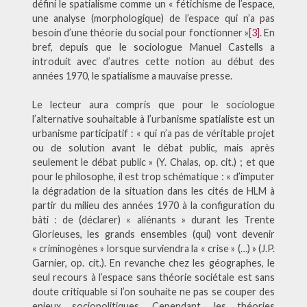
défini le spatialisme comme un « fétichisme de l’espace,
une analyse (morphologique) de l’espace qui n’a pas
besoin d’une théorie du social pour fonctionner »
[3]
. En
bref, depuis que le sociologue Manuel Castells a
introduit avec d’autres cette notion au début des
années 1970, le spatialisme a mauvaise presse.
Le lecteur aura compris que pour le sociologue
l’alternative souhaitable à l’urbanisme spatialiste est un
urbanisme participatif : « qui n’a pas de véritable projet
ou de solution avant le débat public, mais après
seulement le débat public » (Y. Chalas, op. cit.) ; et que
pour le philosophe, il est trop schématique : « d’imputer
la dégradation de la situation dans les cités de HLM à
partir du milieu des années 1970 à la configuration du
bâti : de (déclarer) « aliénants » durant les Trente
Glorieuses, les grands ensembles (qui) vont devenir
« criminogènes » lorsque surviendra la « crise » (…) » (J.P.
Garnier, op. cit.). En revanche chez les géographes, le
seul recours à l’espace sans théorie sociétale est sans
doute critiquable si l’on souhaite ne pas se couper des
enjeux sociopolitiques. Cependant, les théories