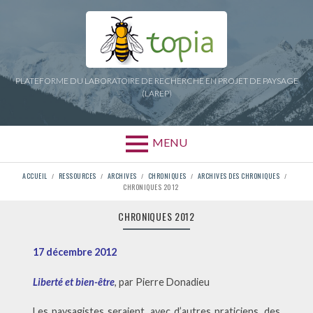
Aller
au
contenu
PLATEFORME DU LABORATOIRE DE RECHERCHE EN PROJET DE PAYSAGE
(LAREP)
MENU
FIL
ACCUEIL
RESSOURCES
ARCHIVES
CHRONIQUES
ARCHIVES DES CHRONIQUES
CHRONIQUES 2012
D'ARIANE
CHRONIQUES 2012
17 décembre 2012
Liberté et bien-être
, par Pierre Donadieu
Les paysagistes seraient, avec d’autres praticiens, des