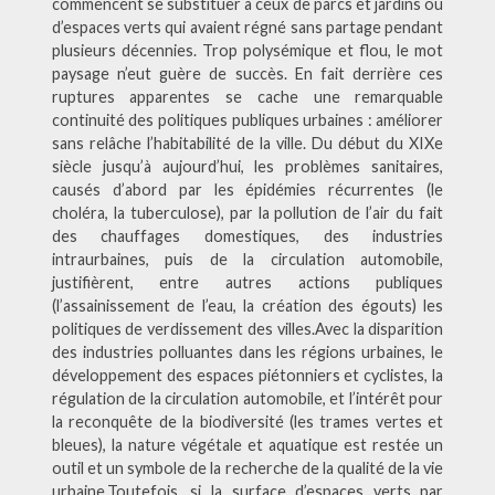
commencent se substituer à ceux de parcs et jardins ou
d’espaces verts qui avaient régné sans partage pendant
plusieurs décennies. Trop polysémique et flou, le mot
paysage n’eut guère de succès. En fait derrière ces
ruptures apparentes se cache une remarquable
continuité des politiques publiques urbaines : améliorer
sans relâche l’habitabilité de la ville. Du début du XIXe
siècle jusqu’à aujourd’hui, les problèmes sanitaires,
causés d’abord par les épidémies récurrentes (le
choléra, la tuberculose), par la pollution de l’air du fait
des chauffages domestiques, des industries
intraurbaines, puis de la circulation automobile,
justifièrent, entre autres actions publiques
(l’assainissement de l’eau, la création des égouts) les
politiques de verdissement des villes.Avec la disparition
des industries polluantes dans les régions urbaines, le
développement des espaces piétonniers et cyclistes, la
régulation de la circulation automobile, et l’intérêt pour
la reconquête de la biodiversité (les trames vertes et
bleues), la nature végétale et aquatique est restée un
outil et un symbole de la recherche de la qualité de la vie
urbaine.Toutefois, si la surface d’espaces verts par