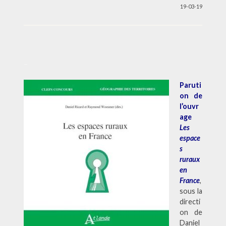
19-03-19
–
Paruti
on de
l’ouvr
age
Les
espace
s
ruraux
en
France
,
sous la
directi
on de
Daniel