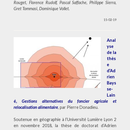
Rouget, Florence Rudolf, Pascal Saffache, Philippe Sierra,
Gret Tommasi, Dominique Vollet.
15-02-19
Anal
yse
de la
thès
e
d’Ad
rien
Bays
se-
Lain
é,
Gestions alternatives du foncier agricole et
relocalisation alimentaire
, par Pierre Donadieu.
Soutenue en géographie à l’Université Lumière Lyon 2
en novembre 2018, la thèse de doctorat d’Adrien