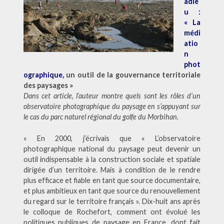
adie
u :
« La
médi
atio
n
phot
ographique,
un outil de la gouvernance territoriale
des paysages »
Dans cet article, l’auteur
montre quels sont les rôles d’un
observatoire photographique du paysage en s’appuyant sur
le cas du parc naturel régional du golfe du Morbihan.
« En 2000, j’écrivais que « L’observatoire
photographique national du paysage peut devenir un
outil indispensable à la construction sociale et spatiale
dirigée d’un territoire. Mais à condition de le rendre
plus efficace et fiable en tant que source documentaire,
et plus ambitieux en tant que source du renouvellement
du regard sur le territoire français ». Dix-huit ans après
le colloque de Rochefort, comment ont évolué les
politiques publiques de paysage en France, dont fait