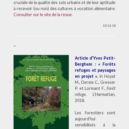
cruciale de la qualité des sols urbains et de leur aptitude
à recevoir (ou non) des cultures à vocation alimentaire.
Consulter sur le site de la revue.
10-12-18
–
Article d’Yves Petit-
Berghem : « Forêts
refuges et paysages
en projet »
, in Hoyat
M., Dereix C., Gresser
P. et Lormant F.,
Forêt
refuge.
L’Harmattan,
2018.
Les forestiers sont
aujourd’hui
sensibilisés à la