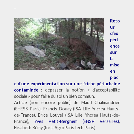
–
Reto
ur
d’ex
péri
ence
sur
la
mise
en
plac
e d’une expérimentation sur une friche périurbaine
contaminée
: dépasser la notion « d’acceptabilité
sociale » pour faire du sol un bien commun.
Article (non encore publié) de Maud Chalmandrier
(EHESS Paris), Francis Douay (ISA Lille Yncrea Hauts-
de-France), Brice Louvel (ISA Lille Yncrea Hauts-de-
France),
Yves Petit-Berghem (ENSP Versailles)
,
Elisabeth Rémy (Inra-AgroParisTech Paris)