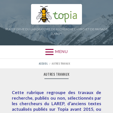
Aller
au
contenu
PLATEFORME DU LABORATOIRE DE RECHERCHE EN PROJET DE PAYSAGE
(LAREP)
MENU
FIL
ACCUEIL
AUTRES TRAVAUX
D'ARIANE
AUTRES TRAVAUX
Cette rubrique regroupe des travaux de
recherche, publiés ou non, sélectionnés par
les chercheurs du LAREP, d’anciens textes
actualisés publiés sur Topia avant 2015, ou