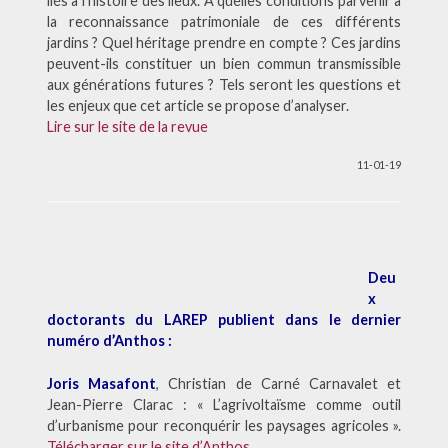
liés à l’histoire des lieux. À quelles conditions parvenir à
la reconnaissance patrimoniale de ces différents
jardins ? Quel héritage prendre en compte ? Ces jardins
peuvent-ils constituer un bien commun transmissible
aux générations futures ? Tels seront les questions et
les enjeux que cet article se propose d’analyser.
Lire sur le site de la revue
11-01-19
–
Deu
x
doctorants du LAREP publient dans le dernier
numéro d’Anthos :
Joris Masafont
, Christian de Carné Carnavalet et
Jean-Pierre Clarac : « L’agrivoltaïsme comme outil
d’urbanisme pour reconquérir les paysages agricoles ».
Télécharger sur le site d’Anthos
.