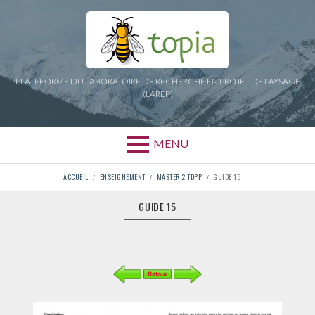
Aller
au
contenu
PLATEFORME DU LABORATOIRE DE RECHERCHE EN PROJET DE PAYSAGE
(LAREP)
MENU
FIL
ACCUEIL
ENSEIGNEMENT
MASTER 2 TDPP
GUIDE 15
D'ARIANE
GUIDE 15