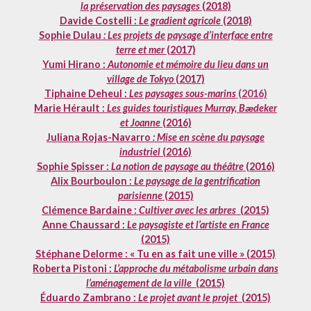
la préservation des paysages
(2018)
Davide Costelli :
Le gradient agricole
(2018)
Sophie Dulau
:
Les projets de paysage d’interface entre
terre et mer
(2017)
Yumi Hirano :
Autonomie et mémoire du lieu dans un
village de Tokyo
(2017)
Tiphaine Deheul :
Les paysages sous-marins
(2016)
Marie Hérault :
Les guides touristiques Murray, Bӕdeker
et Joanne
(2016)
Juliana Rojas-Navarro
: Mise en scène du paysage
industriel
(2016)
Sophie Spisser :
La notion de paysage au théâtre
(2016)
Alix Bourboulon :
Le paysage de la gentrification
parisienne
(2015)
Clémence Bardaine :
Cultiver avec les arbres
(2015)
Anne Chaussard :
Le paysagiste et l’artiste en France
(2015)
Stéphane Delorme : « Tu en as fait une ville »
(2015)
Roberta Pistoni :
L’approche du métabolisme urbain dans
l’aménagement de la ville
(2015)
Éduardo Zambrano :
Le projet avant le projet
(2015)