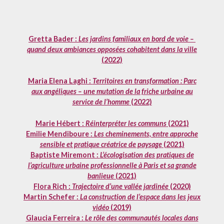
Gretta Bader :
Les jardins familiaux en bord de voie –
quand deux ambiances opposées cohabitent dans la ville
(2022)
Maria Elena Laghi :
Territoires en transformation : Parc
aux angéliques – une mutation de la friche urbaine au
service de l’homme
(2022)
Marie Hébert :
Réinterpréter les communs
(2021)
Emilie Mendiboure :
Les cheminements, entre approche
sensible et pratique créatrice de paysage
(2021)
Baptiste Miremont :
L’écologisation des pratiques de
l’agriculture urbaine professionnelle à Paris et sa grande
banlieue
(2021)
Flora Rich :
Trajectoire d’une vallée jardinée
(2020)
Martin Schefer :
La construction de l’espace dans les jeux
vidéo
(2019)
Glaucia Ferreira :
Le rôle des communautés locales dans