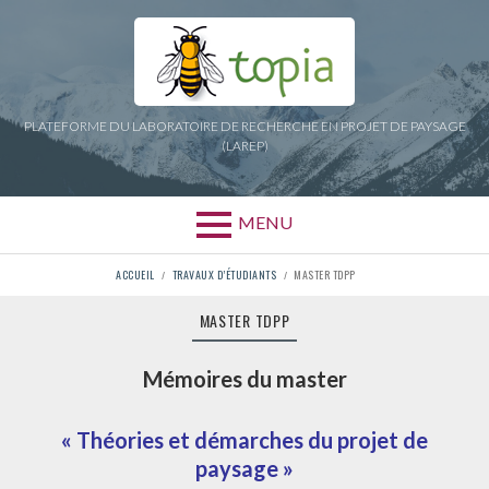
Aller
au
contenu
PLATEFORME DU LABORATOIRE DE RECHERCHE EN PROJET DE PAYSAGE
(LAREP)
MENU
FIL
ACCUEIL
TRAVAUX D’ÉTUDIANTS
MASTER TDPP
D'ARIANE
MASTER TDPP
Mémoires du master
« Théories et démarches du projet de
paysage »