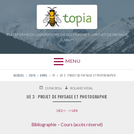
Aller
au
contenu
PLATEFORME DU LABORATOIRE DE RECHERCHE EN PROJET DE PAYSAGE
(LAREP)
MENU
FIL
ACCUEIL
2016
AVRIL
11
UE 3 : PROJET DE PAYSAGE ET PHOTOGRAPHIE
D'ARIANE
PUBLIÉ
AUTEUR
11/04/2016
ROLAND VIDAL
LE
UE 3 : PROJET DE PAYSAGE ET PHOTOGRAPHIE
UE2 <-
-> UE4
Bibliographie
–
Cours (accès réservé
)