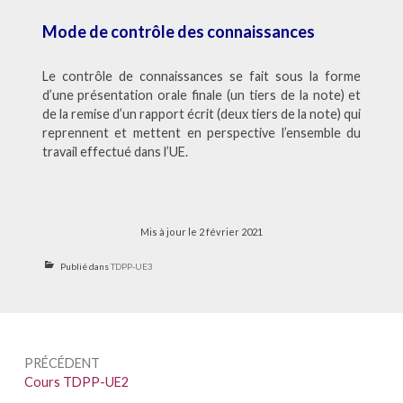
Mode de contrôle des connaissances
Le contrôle de connaissances se fait sous la forme
d’une présentation orale finale (un tiers de la note) et
de la remise d’un rapport écrit (deux tiers de la note) qui
reprennent et mettent en perspective l’ensemble du
travail effectué dans l’UE.
Mis à jour le 2 février 2021
Publié dans
TDPP-UE3
Navigation
PRÉCÉDENT
de
Précédent :
Cours TDPP-UE2