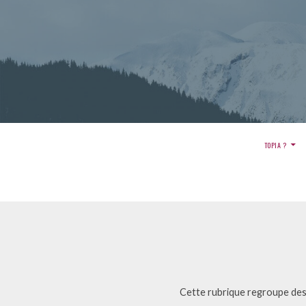
Aller
au
contenu
Menu
TOPIA ?
principal
FIL
D'ARIANE
Cette rubrique regroupe des 