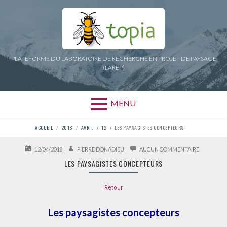
Aller
au
contenu
PLATEFORME DU LABORATOIRE DE RECHERCHE EN PROJET DE PAYSAGE
(LAREP)
MENU
FIL
ACCUEIL
2018
AVRIL
12
LES PAYSAGISTES CONCEPTEURS
D'ARIANE
PUBLIÉ
AUTEUR
SUR
12/04/2018
PIERRE DONADIEU
AUCUN COMMENTAIRE
LE
LES
LES PAYSAGISTES CONCEPTEURS
PAYSAGIST
CONCEPTE
Retour
Les paysagistes concepteurs