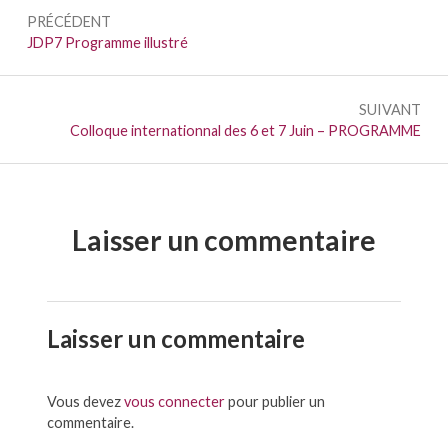
Navigation
PRÉCÉDENT
de
Précédent :
JDP7 Programme illustré
l’article
SUIVANT
Suivant :
Colloque internationnal des 6 et 7 Juin – PROGRAMME
Laisser un commentaire
Laisser un commentaire
Vous devez
vous connecter
pour publier un
commentaire.