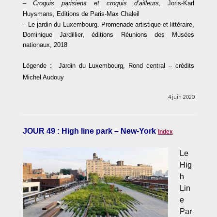
– Croquis parisiens et croquis d’ailleurs
, Joris-Karl
Huysmans, Editions de Paris-Max Chaleil
– Le jardin du Luxembourg. Promenade artistique et littéraire
,
Dominique Jardillier, éditions Réunions des Musées
nationaux, 2018
Légende :
Jardin du Luxembourg, Rond central – crédits
Michel Audouy
4 juin 2020
JOUR 49 : High line park – New-York
Index
Le
Hig
h
Lin
e
Par