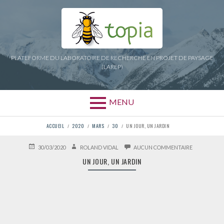
Aller
au
contenu
PLATEFORME DU LABORATOIRE DE RECHERCHE EN PROJET DE PAYSAGE
(LAREP)
MENU
FIL
ACCUEIL
2020
MARS
30
UN JOUR, UN JARDIN
D'ARIANE
PUBLIÉ
AUTEUR
SUR
30/03/2020
ROLAND VIDAL
AUCUN COMMENTAIRE
LE
UN
UN JOUR, UN JARDIN
JOUR,
UN
JARDIN