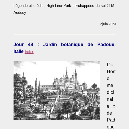
Légende et crédit : High Line Park – Echappées du sol © M.
Audouy
2 juin 2020
Jour 48 : Jardin botanique de Padoue,
Italie
Index
L’«
Hort
o
me
dici
nal
e »
de
Pad
oue