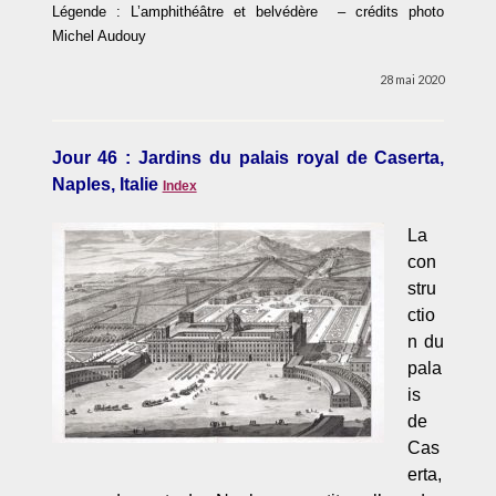
Légende : L’amphithéâtre et belvédère – crédits photo
Michel Audouy
28 mai 2020
Jour 46 : Jardins du palais royal de Caserta,
Naples, Italie
Index
La
con
stru
ctio
n du
pala
is
de
Cas
erta,