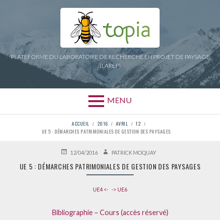
Aller
au
contenu
PLATEFORME DU LABORATOIRE DE RECHERCHE EN PROJET DE PAYSAGE
(LAREP)
MENU
FIL
ACCUEIL
2016
AVRIL
12
UE 5 : DÉMARCHES PATRIMONIALES DE GESTION DES PAYSAGES
D'ARIANE
PUBLIÉ
AUTEUR
12/04/2016
PATRICK MOQUAY
LE
UE 5 : DÉMARCHES PATRIMONIALES DE GESTION DES PAYSAGES
UE4 <-
-> UE6
Bibliographie
–
Cours (accès réservé)