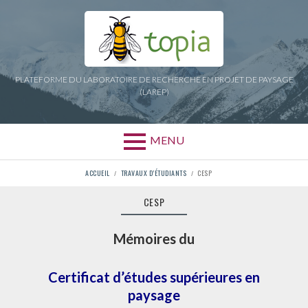
Aller
au
contenu
PLATEFORME DU LABORATOIRE DE RECHERCHE EN PROJET DE PAYSAGE
(LAREP)
MENU
FIL
ACCUEIL
TRAVAUX D’ÉTUDIANTS
CESP
D'ARIANE
CESP
Mémoires du
Certificat d’études supérieures en
paysage