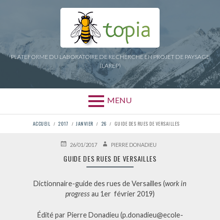
Aller
au
contenu
PLATEFORME DU LABORATOIRE DE RECHERCHE EN PROJET DE PAYSAGE
(LAREP)
MENU
FIL
ACCUEIL
2017
JANVIER
26
GUIDE DES RUES DE VERSAILLES
D'ARIANE
PUBLIÉ
AUTEUR
26/01/2017
PIERRE DONADIEU
LE
GUIDE DES RUES DE VERSAILLES
Dictionnaire-guide des rues de Versailles (
work in
progress
au 1er février 2019)
Édité par Pierre Donadieu (p.donadieu@ecole-