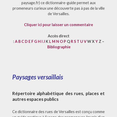
paysage.fr) ce dictionnaire-guide permet aux
promeneurs curieux une découverte pas à pas de la ville
de Versailles.
Cliquer ici pour laisser un commentaire
Accès direct
:
A
B
C
D
E
F
G
H
I
J
K
L
M
N
O
P
Q
R
S
T
U
V
W X
Y
Z –
Bibliographie
Paysages versaillais
Répertoire alphabétique des rues, places et
autres espaces publics
Ce dictionnaire des rues de Versailles est conçu comme