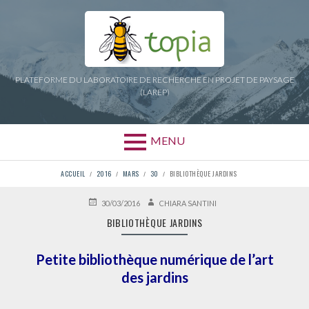
Aller
au
contenu
PLATEFORME DU LABORATOIRE DE RECHERCHE EN PROJET DE PAYSAGE
(LAREP)
MENU
FIL
ACCUEIL
2016
MARS
30
BIBLIOTHÈQUE JARDINS
D'ARIANE
PUBLIÉ
AUTEUR
30/03/2016
CHIARA SANTINI
LE
BIBLIOTHÈQUE JARDINS
Petite bibliothèque numérique de l’art
des jardins