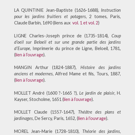
LA QUINTINIE Jean-Baptiste (1626-1688),
Instruction
pour les jardins fruitiers et potagers
, 2 tomes, Paris,
Claude Barbin, 1690 (liens aux
vol. 1 et
vol. 2
)
LIGNE Charles-Joseph prince de (1735-1814),
Coup
d’oeil sur Beloeil et sur une grande partie des jardins
d’Europe
, Imprimerie du prince de Ligne, Beloeil, 1781,
(
lien à l’ouvrage
).
MANGIN Arthur (1824-1887),
Histoire des jardins
anciens et modernes
, Alfred Mame et fils, Tours, 1887,
(
lien à l’ouvrage
).
MOLLET André (1600 ?-1665 ?),
Le jardin de plaisir
, H.
Kayser, Stocholme, 1651 (
lien à l’ouvrage
).
MOLLET Claude (1557-1647),
T
héâtre des plans et
jardinages,
De Sercy, Paris, 1652, (
lien à l’ouvrage
).
MOREL Jean-Marie (1728-1810),
Théorie des jardins
,