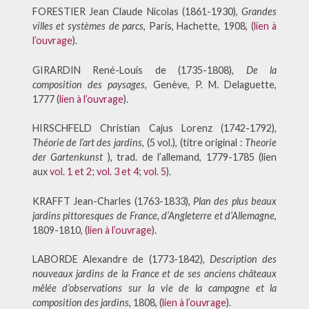
FORESTIER Jean Claude Nicolas (1861-1930),
Grandes
villes et systèmes de parcs
, Paris, Hachette, 1908, (
lien à
l’ouvrage
).
GIRARDIN René-Louis de (1735-1808),
De la
composition des paysages
, Genève, P. M. Delaguette,
1777 (
lien à l’ouvrage
).
HIRSCHFELD Christian Cajus Lorenz (1742-1792),
Théorie de l’art des jardins
, (5 vol.), (titre original :
Theorie
der Gartenkunst
), trad. de l’allemand, 1779-1785 (lien
aux
vol. 1 et 2
;
vol. 3 et 4
;
vol. 5
).
KRAFFT Jean-Charles (1763-1833),
Plan des plus beaux
jardins pittoresques de France, d’Angleterre et d’Allemagne
,
1809-1810, (
lien à l’ouvrage
).
LABORDE Alexandre de (1773-1842),
Description des
nouveaux jardins de la France et de ses anciens châteaux
mêlée d’observations sur la vie de la campagne et la
composition des jardins
, 1808, (
lien à l’ouvrage
).