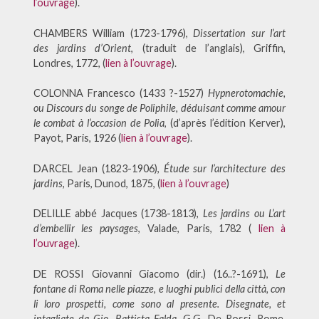
l’ouvrage
).
CHAMBERS William (1723-1796),
Dissertation sur l’art
des jardins d’Orient
, (traduit de l’anglais), Griffin,
Londres, 1772, (
lien à l’ouvrage
).
COLONNA Francesco (1433 ?-1527)
Hypnerotomachie,
ou Discours du songe de Poliphile, déduisant comme amour
le combat à l’occasion de Polia
, (d’après l’édition Kerver),
Payot, Paris, 1926 (
lien à l’ouvrage
).
DARCEL Jean (1823-1906),
Étude sur l’architecture des
jardins
, Paris, Dunod, 1875, (
lien à l’ouvrage
)
DELILLE abbé Jacques (1738-1813),
Les jardins ou L’art
d’embellir les paysages
, Valade, Paris, 1782 (
lien à
l’ouvrage
).
DE ROSSI Giovanni Giacomo (dir.) (16..?-1691),
Le
fontane di Roma nelle piazze, e luoghi publici della città, con
li loro prospetti, come sono al presente.
Disegnate, et
intagliate da Gio. Battista Falda
, G.G. De Rossi, Rome,