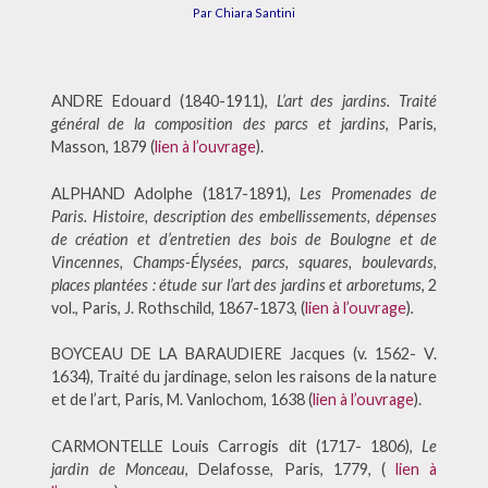
Par Chiara Santini
ANDRE Edouard (1840-1911),
L’art des jardins. Traité
général de la composition des parcs et jardins
, Paris,
Masson, 1879 (
lien à l’ouvrage
).
ALPHAND Adolphe (1817-1891),
Les Promenades de
Paris. Histoire, description des embellissements, dépenses
de création et d’entretien des bois de Boulogne et de
Vincennes, Champs-Élysées, parcs, squares, boulevards,
places plantées : étude sur l’art des jardins et arboretums
, 2
vol., Paris, J. Rothschild, 1867-1873, (
lien à l’ouvrage
)
.
BOYCEAU DE LA BARAUDIERE Jacques (v. 1562- V.
1634), Traité du jardinage, selon les raisons de la nature
et de l’art, Paris, M. Vanlochom, 1638 (
lien à l’ouvrage
).
CARMONTELLE Louis Carrogis dit (1717- 1806),
Le
jardin de Monceau
, Delafosse, Paris, 1779, (
lien à