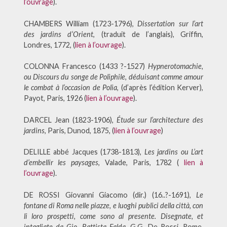
l’ouvrage
).
CHAMBERS William (1723-1796),
Dissertation sur l’art
des jardins d’Orient
, (traduit de l’anglais), Griffin,
Londres, 1772, (
lien à l’ouvrage
).
COLONNA Francesco (1433 ?-1527)
Hypnerotomachie,
ou Discours du songe de Poliphile, déduisant comme amour
le combat à l’occasion de Polia
, (d’après l’édition Kerver),
Payot, Paris, 1926 (
lien à l’ouvrage
).
DARCEL Jean (1823-1906),
Étude sur l’architecture des
jardins
, Paris, Dunod, 1875, (
lien à l’ouvrage
)
DELILLE abbé Jacques (1738-1813),
Les jardins ou L’art
d’embellir les paysages
, Valade, Paris, 1782 (
lien à
l’ouvrage
).
DE ROSSI Giovanni Giacomo (dir.) (16..?-1691),
Le
fontane di Roma nelle piazze, e luoghi publici della città, con
li loro prospetti, come sono al presente.
Disegnate, et
intagliate da Gio. Battista Falda
, G.G. De Rossi, Rome,