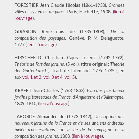
FORESTIER Jean Claude Nicolas (1861-1930),
Grandes
villes et systèmes de parcs
, Paris, Hachette, 1908, (
lien à
l’ouvrage
).
GIRARDIN René-Louis de (1735-1808),
De la
composition des paysages
, Genève, P. M. Delaguette,
1777 (
lien à l’ouvrage
).
HIRSCHFELD Christian Cajus Lorenz (1742-1792),
Théorie de l’art des jardins
, (5 vol.), (titre original :
Theorie
der Gartenkunst
), trad. de l’allemand, 1779-1785 (lien
aux
vol. 1 et 2
;
vol. 3 et 4
;
vol. 5
).
KRAFFT Jean-Charles (1763-1833),
Plan des plus beaux
jardins pittoresques de France, d’Angleterre et d’Allemagne
,
1809-1810, (
lien à l’ouvrage
).
LABORDE Alexandre de (1773-1842),
Description des
nouveaux jardins de la France et de ses anciens châteaux
mêlée d’observations sur la vie de la campagne et la
composition des jardins
, 1808, (
lien à l’ouvrage
).