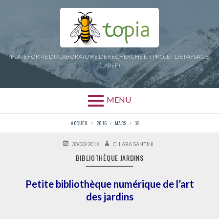
Aller
au
contenu
PLATEFORME DU LABORATOIRE DE RECHERCHE EN PROJET DE PAYSAGE
(LAREP)
MENU
FIL
ACCUEIL
2016
MARS
30
D'ARIANE
PUBLIÉ
AUTEUR
30/03/2016
CHIARA SANTINI
LE
BIBLIOTHÈQUE JARDINS
Petite bibliothèque numérique de l’art
des jardins