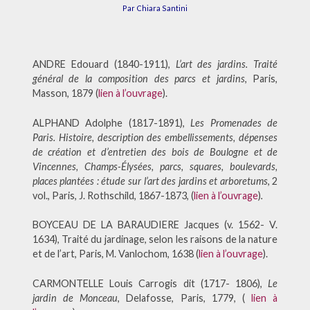
Par Chiara Santini
ANDRE Edouard (1840-1911),
L’art des jardins. Traité
général de la composition des parcs et jardins
, Paris,
Masson, 1879 (
lien à l’ouvrage
).
ALPHAND Adolphe (1817-1891),
Les Promenades de
Paris. Histoire, description des embellissements, dépenses
de création et d’entretien des bois de Boulogne et de
Vincennes, Champs-Élysées, parcs, squares, boulevards,
places plantées : étude sur l’art des jardins et arboretums
, 2
vol., Paris, J. Rothschild, 1867-1873, (
lien à l’ouvrage
)
.
BOYCEAU DE LA BARAUDIERE Jacques (v. 1562- V.
1634), Traité du jardinage, selon les raisons de la nature
et de l’art, Paris, M. Vanlochom, 1638 (
lien à l’ouvrage
).
CARMONTELLE Louis Carrogis dit (1717- 1806),
Le
jardin de Monceau
, Delafosse, Paris, 1779, (
lien à