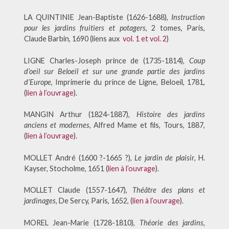
LA QUINTINIE Jean-Baptiste (1626-1688),
Instruction
pour les jardins fruitiers et potagers
, 2 tomes, Paris,
Claude Barbin, 1690 (liens aux
vol. 1 et
vol. 2
)
LIGNE Charles-Joseph prince de (1735-1814),
Coup
d’oeil sur Beloeil et sur une grande partie des jardins
d’Europe
, Imprimerie du prince de Ligne, Beloeil, 1781,
(
lien à l’ouvrage
).
MANGIN Arthur (1824-1887),
Histoire des jardins
anciens et modernes
, Alfred Mame et fils, Tours, 1887,
(
lien à l’ouvrage
).
MOLLET André (1600 ?-1665 ?),
Le jardin de plaisir
, H.
Kayser, Stocholme, 1651 (
lien à l’ouvrage
).
MOLLET Claude (1557-1647),
T
héâtre des plans et
jardinages,
De Sercy, Paris, 1652, (
lien à l’ouvrage
).
MOREL Jean-Marie (1728-1810),
Théorie des jardins
,