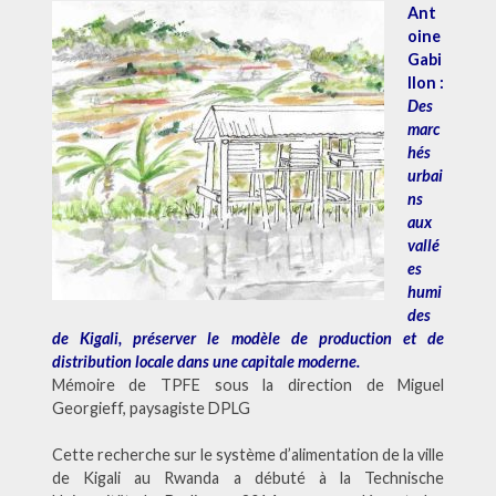
Ant
oine
Gabi
llon :
Des
marc
hés
urbai
ns
aux
vallé
es
humi
des
de Kigali, préserver le modèle de production et de
distribution locale dans une capitale moderne.
Mémoire de TPFE sous la direction de Miguel
Georgieff, paysagiste DPLG
Cette recherche sur le système d’alimentation de la ville
de Kigali au Rwanda a débuté à la Technische