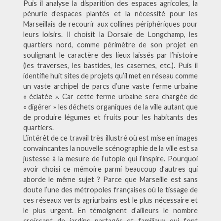
Puis il analyse la disparition des espaces agricoles, la
pénurie d’espaces plantés et la nécessité pour les
Marseillais de recourir aux collines périphériques pour
leurs loisirs. Il choisit la Dorsale de Longchamp, les
quartiers nord, comme périmètre de son projet en
soulignant le caractère des lieux laissés par l’histoire
(les traverses, les bastides, les casernes, etc.). Puis il
identifie huit sites de projets qu’il met en réseau comme
un vaste archipel de parcs d’une vaste ferme urbaine
« éclatée ». Car cette ferme urbaine sera chargée de
« digérer » les déchets organiques de la ville autant que
de produire légumes et fruits pour les habitants des
quartiers.
L’intérêt de ce travail très illustré où est mise en images
convaincantes la nouvelle scénographie de la ville est sa
justesse à la mesure de l’utopie qui l’inspire. Pourquoi
avoir choisi ce mémoire parmi beaucoup d’autres qui
aborde le même sujet ? Parce que Marseille est sans
doute l’une des métropoles françaises où le tissage de
ces réseaux verts agriurbains est le plus nécessaire et
le plus urgent. En témoignent d’ailleurs le nombre
croissant de jardins partagés et familiaux qui font