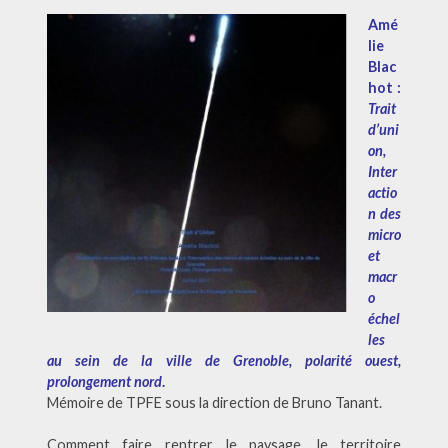
Amé
lie
Blac
hot :
Trait
d’uni
on,
Inter
actio
n des
micro
et
macr
o
échel
les
au sein de la ville de Grenoble, polarité ouest,
prolongement nord
.
Mémoire de TPFE sous la direction de Bruno Tanant.
Comment faire rentrer le paysage, le territoire