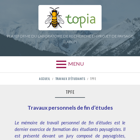
Aller
au
contenu
PLATEFORME DU LABORATOIRE DE RECHERCHE EN PROJET DE PAYSAGE
(LAREP)
MENU
FIL
ACCUEIL
TRAVAUX D’ÉTUDIANTS
TPFE
D'ARIANE
TPFE
Travaux personnels de fin d’études
Le mémoire de travail personnel de fin d’études est le
dernier exercice de formation des étudiants paysagistes. Il
est présenté devant un jury composé de paysagistes,