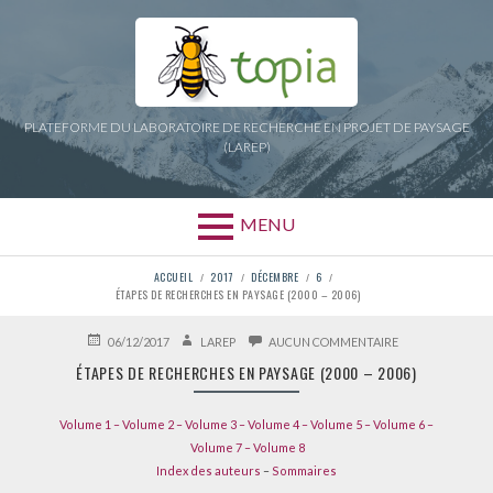
Aller
au
contenu
PLATEFORME DU LABORATOIRE DE RECHERCHE EN PROJET DE PAYSAGE
(LAREP)
MENU
FIL
ACCUEIL
2017
DÉCEMBRE
6
ÉTAPES DE RECHERCHES EN PAYSAGE (2000 – 2006)
D'ARIANE
PUBLIÉ
AUTEUR
SUR
06/12/2017
LAREP
AUCUN COMMENTAIRE
LE
ÉTAPES
ÉTAPES DE RECHERCHES EN PAYSAGE (2000 – 2006)
DE
RECHERCHES
EN
Volume 1 –
Volume 2 –
Volume 3 –
Volume 4 –
Volume 5 –
Volume 6 –
PAYSAGE
(2000
Volume 7 –
Volume 8
–
Index des auteurs
–
Sommaires
2006)