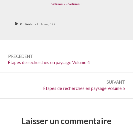
Volume 7 –
Volume 8
Publié dans
Archives
,
ERP
Navigation
PRÉCÉDENT
de
Précédent :
Étapes de recherches en paysage Volume 4
l’article
SUIVANT
Suivant :
Étapes de recherches en paysage Volume 5
Laisser un commentaire