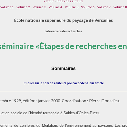
Retour
–
Index des auteurs
Volume 1 –
Volume 2 –
Volume 3 –
Volume 4 –
Volume 5 –
Volume 6 –
Volume 7 –
Volume 8
École nationale supérieure du paysage de Versailles
Laboratoire de recherches
séminaire «Étapes de recherches e
Sommaires
Cliquer sur le nom des auteurs pour accéder à leur article
mbre 1999, édition : janvier 2000. Coordination : Pierre Donadieu.
ction sociale de l’identité territoriale à Sables-d’Or-les-Pins».
sements de conifères du Morbihan, de l’environnement au paysage. Les pr