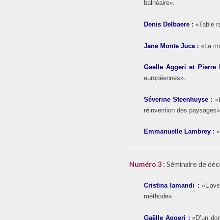
balnéaire».
Denis Delbaere
:
«Table r
Jane Monte Juca
:
«La mo
Gaelle Aggeri et Pierre
européennes».
Séverine Steenhuyse
:
«
réinvention des paysages»
Emmanuelle Lambrey
:
«
Numéro 3 :
Séminaire de déce
Cristina Iamandi
:
«L’ave
méthode».
Gaëlle Aggeri
:
«D’un dom