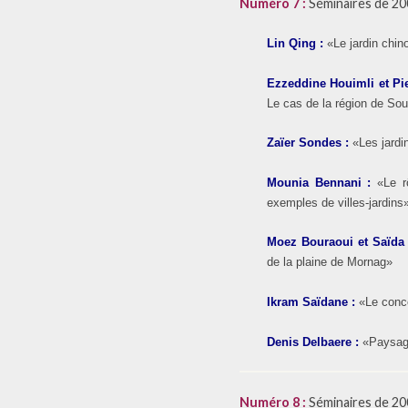
Numéro 7 :
Séminaires de 200
Lin Qing
:
«Le jardin chino
Ezzeddine Houimli et Pi
Le cas de la région de Sou
Zaïer Sondes
:
«Les jardi
Mounia Bennani
:
«Le r
exemples de villes-jardins
Moez Bouraoui et Saïd
de la plaine de Mornag»
Ikram Saïdane
:
«Le conce
Denis Delbaere
:
«Paysag
Numéro 8 :
Séminaires de 2006