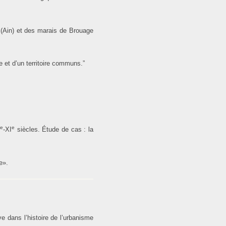
 (Ain) et des marais de Brouage
 et d’un territoire communs.”
e
e
-XI
siècles. Étude de cas : la
e».
e dans l’histoire de l’urbanisme