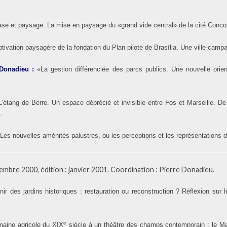
ase et paysage. La mise en paysage du «grand vide central» de la cité Concord
tivation paysagère de la fondation du Plan pilote de Brasília. Une ville-camp
 Donadieu
:
«La gestion différenciée des parcs publics. Une nouvelle orien
L’étang de Berre. Un espace déprécié et invisible entre Fos et Marseille. De l
.
Les nouvelles aménités palustres, ou les perceptions et les représentations
mbre 2000, édition : janvier 2001. Coordination : Pierre Donadieu.
nir des jardins historiques : restauration ou reconstruction ? Réflexion sur 
e
aine agricole du XIX
siècle à un théâtre des champs contemporain : le Mas