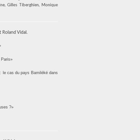
ine, Gilles Tiberghien, Monique
 Roland Vidal.
»
t Paris»
 : le cas du pays Bamiléké dans
euses ?»