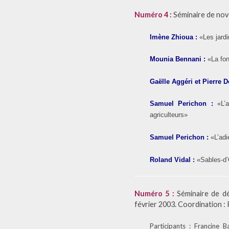
Numéro 4 :
Séminaire de nove
Imène Zhioua
:
«Les jardi
Mounia Bennani
:
«La fon
Gaëlle Aggéri et Pierre 
Samuel
Perichon
:
«L’
agriculteurs»
Samuel Perichon
:
«L’ad
Roland Vidal
:
«Sables-d’O
Numéro 5 :
Séminaire de dé
février 2003. Coordination :
Participants : Francine 