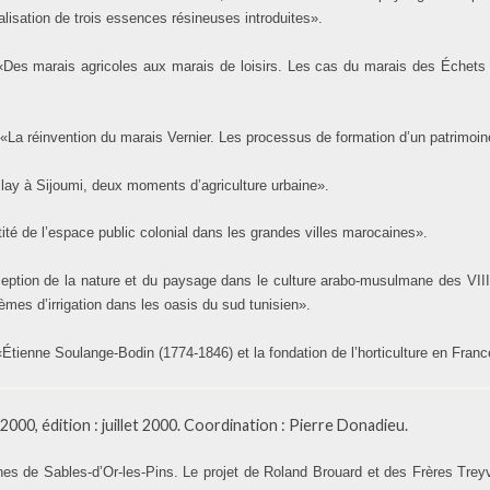
alisation de trois essences résineuses introduites».
«Des marais agricoles aux marais de loisirs. Les cas du marais des Échets
:
«La réinvention du marais Vernier. Les processus de formation d’un patrimoine
ay à Sijoumi, deux moments d’agriculture urbaine».
tité de l’espace public colonial dans les grandes villes marocaines».
eption de la nature et du paysage dans le culture arabo-musulmane des VIII
es d’irrigation dans les oasis du sud tunisien».
«Étienne Soulange-Bodin (1774-1846) et la fondation de l’horticulture en Franc
2000, édition : juillet 2000. Coordination : Pierre Donadieu.
nes de Sables-d’Or-les-Pins. Le projet de Roland Brouard et des Frères Treyv