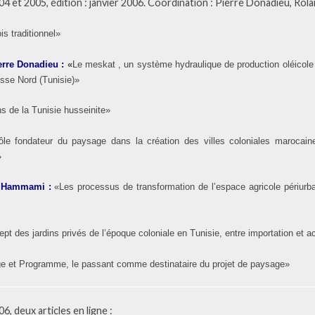
4 et 2005, édition : janvier 2006. Coordination : Pierre Donadieu, Rola
is traditionnel»
erre Donadieu
:
«
Le meskat , un système hydraulique de production oléicole
sse Nord (Tunisie)»
ns de la Tunisie husseinite»
ôle fondateur du paysage dans la création des villes coloniales marocai
»
a Hammami
:
«Les processus de transformation de l’espace agricole périurb
pt des jardins privés de l’époque coloniale en Tunisie, entre importation et ac
e et Programme, le passant comme destinataire du projet de paysage»
, deux articles en ligne :