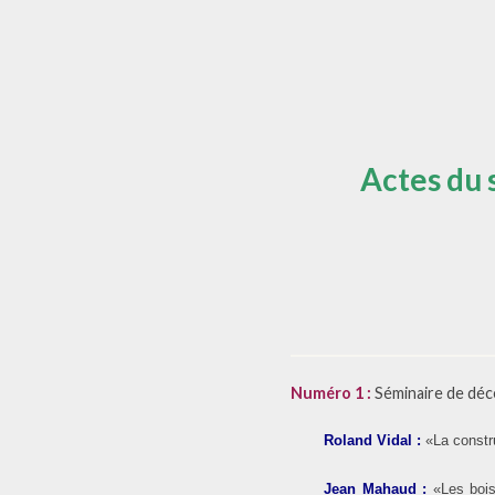
Actes du 
Numéro 1 :
Séminaire de déce
Roland Vidal
:
«La constru
Jean Mahaud
:
«Les boi