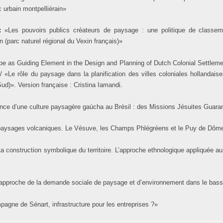
 urbain montpelliérain»
:
«Les pouvoirs publics créateurs de paysage : une politique de classe
(parc naturel régional du Vexin français)»
e as Guiding Element in the Design and Planning of Dutch Colonial Settlemen
/ «Le rôle du paysage dans la planification des villes coloniales hollandais
ud)». Version française : Cristina Iamandi.
nce d’une culture paysagère gaúcha au Brésil : des Missions Jésuites Guaran
paysages volcaniques. Le Vésuve, les Champs Phlégréens et le Puy de Dôm
a construction symbolique du territoire. L’approche ethnologique appliquée au 
approche de la demande sociale de paysage et d’environnement dans le bas
agne de Sénart, infrastructure pour les entreprises ?»