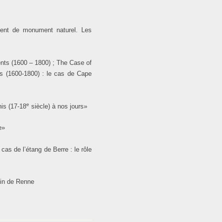
ment de monument naturel. Les
ts (1600 – 1800) ­; The Case of
es (1600-1800) : le cas de Cape
e
is (17-18
siècle) à nos jours»
e»
cas de l’étang de Berre : le rôle
sin de Renne