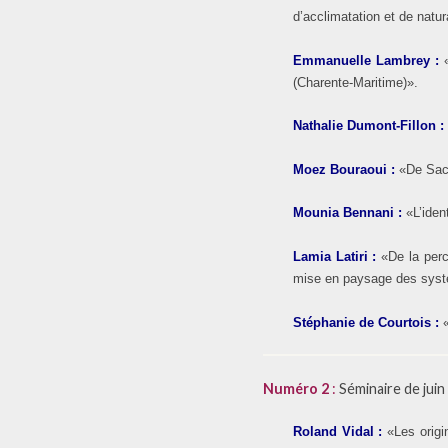
d’acclimatation et de natur
Emmanuelle Lambrey
:
(Charente-Maritime)».
Nathalie Dumont-Fillon
Moez Bouraoui
:
«De Sacl
Mounia Bennani
:
«L’iden
Lamia Latiri
:
«De la perc
mise en paysage des systèm
Stéphanie de Courtois
:
Numéro 2
:
Séminaire de juin 
Roland Vidal
:
«Les origi