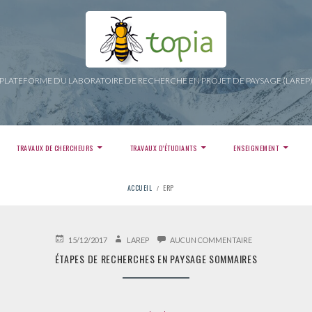
PLATEFORME DU LABORATOIRE DE RECHERCHE EN PROJET DE PAYSAGE (LAREP
TRAVAUX DE CHERCHEURS
TRAVAUX D’ÉTUDIANTS
ENSEIGNEMENT
ACCUEIL
ERP
PUBLIÉ
AUTEUR
SUR
15/12/2017
LAREP
AUCUN COMMENTAIRE
LE
ÉTAPES
ÉTAPES DE RECHERCHES EN PAYSAGE SOMMAIRES
DE
RECHERCHES
EN
PAYSAGE
SOMMAIRES