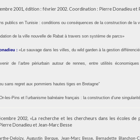
mbre 2001, édition : février 2002. Coordination : Pierre Donadieu et Pa
ns publics en Tunisie : conditions ou conséquences de la construction de la v
dation de la ville nouvelle de Rabat à travers son système de parcs»
Donadieu
:
«Le sauvage dans les villes, du wild garden à la gestion différenci
avenir de l’arbre périurbain autour de rennes, entre utilités économiques
ieu sans regret aux pommiers hautes tiges en Bretagne”
r-les-Pins et l’urbanisme balnéaire français : la construction d’une singularit
cembre 2002, «La recherche et les chercheurs dans les écoles de pa
 Pierre Donadieu et Jean-Marc Besse
Barthe-Deloizy, Augustin Berque, Jean-Marc Besse, Bernadette Blanchon-Cai