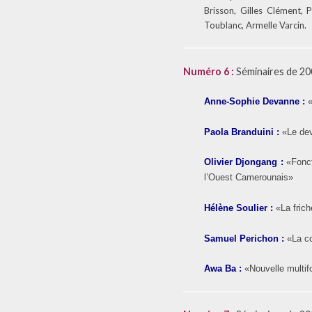
Brisson, Gilles Clément, 
Toublanc, Armelle Varcin.
Numéro 6 :
Séminaires de 200
Anne-Sophie Devanne
:
Paola Branduini
:
«Le dev
Olivier Djongang
:
«Fonct
l’Ouest Camerounais»
Hélène Soulier
:
«La fric
Samuel Perichon
:
«La co
Awa Ba
:
«Nouvelle multifo