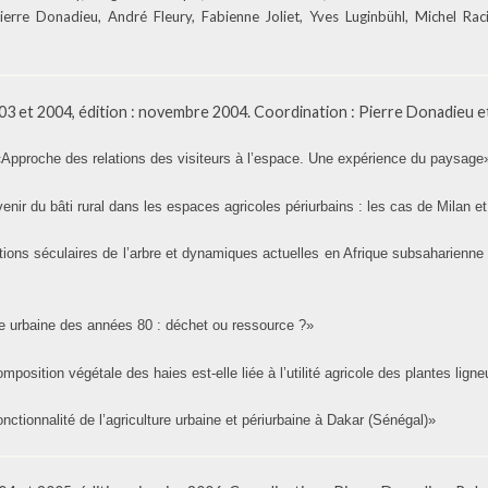
Pierre Donadieu, André Fleury, Fabienne Joliet, Yves Luginbühl, Michel Rac
3 et 2004, édition : novembre 2004. Coordination : Pierre Donadieu et
«Approche des relations des visiteurs à l’espace. Une expérience du paysage
enir du bâti rural dans les espaces agricoles périurbains : les cas de Milan e
ions séculaires de l’arbre et dynamiques actuelles en Afrique subsaharienne
he urbaine des années 80 : déchet ou ressource ?»
mposition végétale des haies est-elle liée à l’utilité agricole des plantes lign
nctionnalité de l’agriculture urbaine et périurbaine à Dakar (Sénégal)»