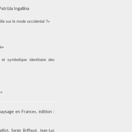
trizia Ingallina
ille sur le mode occidental ?»
ée»
 et symbolique identitaire des
é»
ysage en France», édition :
llot, Serge Briffaud, Jean-Luc