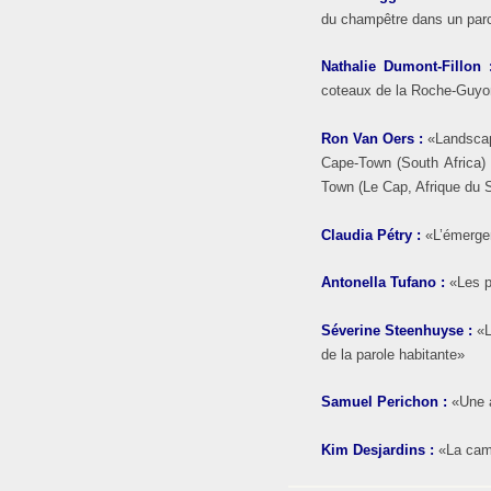
du champêtre dans un parc
Nathalie Dumont-Fillon
coteaux de la Roche-Guyon 
Ron Van Oers
:
«Landscap
Cape-Town (South Africa) 
Town (Le Cap, Afrique du S
Claudia Pétry
:
«L’émerge
Antonella Tufano
:
«Les 
Séverine Steenhuyse
:
«L
de la parole habitante»
Samuel Perichon
:
«Une 
Kim Desjardins
:
«La camp