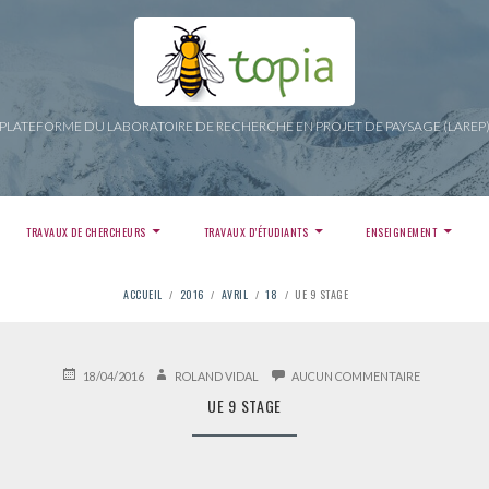
PLATEFORME DU LABORATOIRE DE RECHERCHE EN PROJET DE PAYSAGE (LAREP
TRAVAUX DE CHERCHEURS
TRAVAUX D’ÉTUDIANTS
ENSEIGNEMENT
ACCUEIL
2016
AVRIL
18
UE 9 STAGE
PUBLIÉ
AUTEUR
SUR
18/04/2016
ROLAND VIDAL
AUCUN COMMENTAIRE
LE
UE
UE 9 STAGE
9
STAGE