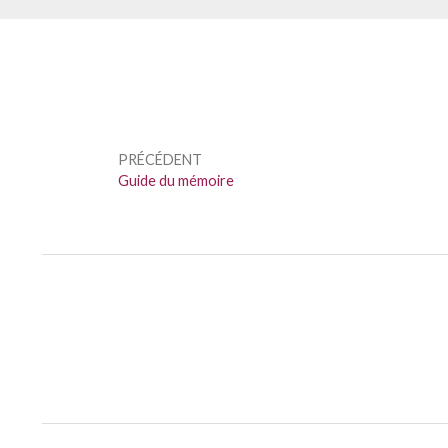
Navigation
de
PRÉCÉDENT
l’article
Précédent :
Guide du mémoire