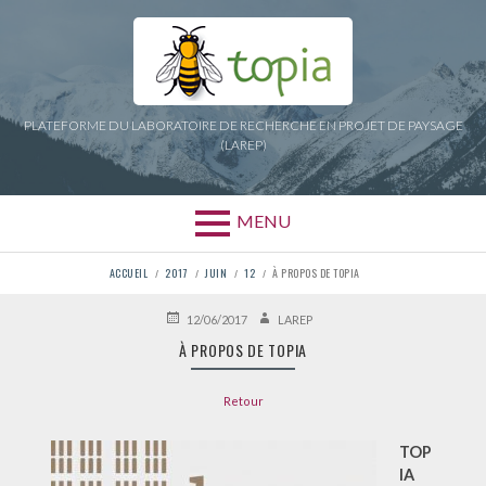
Aller
au
contenu
PLATEFORME DU LABORATOIRE DE RECHERCHE EN PROJET DE PAYSAGE
(LAREP)
MENU
FIL
ACCUEIL
2017
JUIN
12
À PROPOS DE TOPIA
D'ARIANE
PUBLIÉ
AUTEUR
12/06/2017
LAREP
LE
À PROPOS DE TOPIA
Retour
TOP
IA