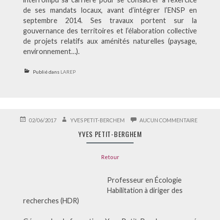
de ses mandats locaux, avant d’intégrer l’ENSP en
septembre 2014. Ses travaux portent sur la
gouvernance des territoires et l’élaboration collective
de projets relatifs aux aménités naturelles (paysage,
environnement…).
Publié dans
LAREP
PUBLIÉ
AUTEUR
SUR
02/06/2017
YVES PETIT-BERCHEM
AUCUN COMMENTAIRE
LE
YVES
YVES PETIT-BERGHEM
PETIT-
BERGHE
Retour
Professeur en Écologie
Habilitation à diriger des
recherches (HDR)