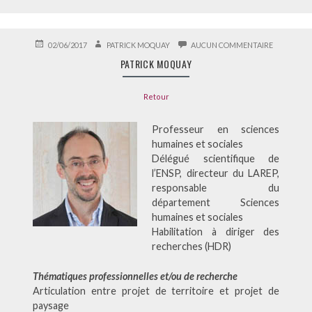
PUBLIÉ
AUTEUR
SUR
02/06/2017
PATRICK MOQUAY
AUCUN COMMENTAIRE
LE
PATRICK
PATRICK MOQUAY
MOQUAY
Retour
Professeur en sciences
humaines et sociales
Délégué scientifique de
l’ENSP, directeur du LAREP,
responsable du
département Sciences
humaines et sociales
Habilitation à diriger des
recherches (HDR)
Thématiques professionnelles et/ou de recherche
Articulation entre projet de territoire et projet de
paysage