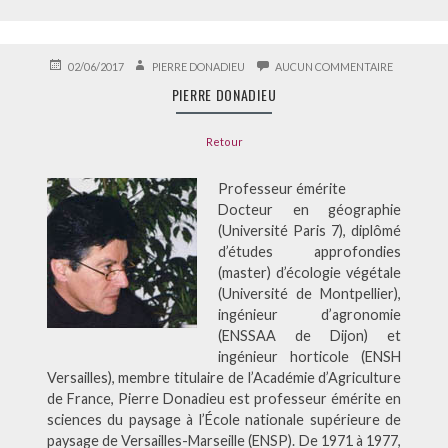
PUBLIÉ
AUTEUR
SUR
02/06/2017
PIERRE DONADIEU
AUCUN COMMENTAIRE
LE
PIERRE
PIERRE DONADIEU
DONADIEU
Retour
Professeur émérite
Docteur en géographie
(Université Paris 7), diplômé
d’études approfondies
(master) d’écologie végétale
(Université de Montpellier),
ingénieur d’agronomie
(ENSSAA de Dijon) et
ingénieur horticole (ENSH
Versailles), membre titulaire de l’Académie d’Agriculture
de France, Pierre Donadieu est professeur émérite en
sciences du paysage à l’École nationale supérieure de
paysage de Versailles-Marseille (ENSP). De 1971 à 1977,