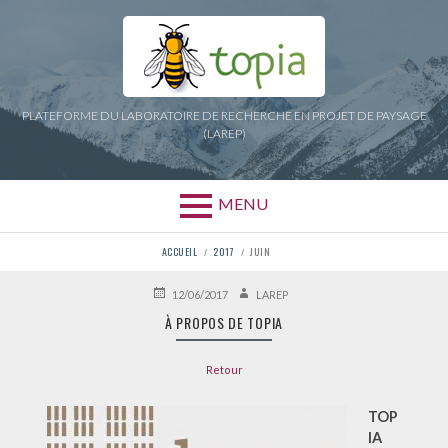
Aller
au
contenu
PLATEFORME DU LABORATOIRE DE RECHERCHE EN PROJET DE PAYSAGE
(LAREP)
MENU
FIL
ACCUEIL
2017
JUIN
D'ARIANE
PUBLIÉ
AUTEUR
12/06/2017
LAREP
LE
À PROPOS DE TOPIA
Retour
TOP
IA