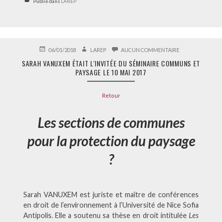
Publié dans
LAREP
PUBLIÉ
AUTEUR
SUR
06/01/2018
LAREP
AUCUN COMMENTAIRE
LE
SARAH
SARAH VANUXEM ÉTAIT L'INVITÉE DU SÉMINAIRE COMMUNS ET
VANUXEM
PAYSAGE LE 10 MAI 2017
ÉTAIT
L'INVITÉE
DU
Retour
SÉMINAIRE
COMMUNS
ET
Les sections de communes
PAYSAGE
LE
10
pour la protection du paysage
MAI
2017
?
Sarah VANUXEM est juriste et maître de conférences
en droit de l’environnement à l’Université de Nice Sofia
Antipolis. Elle a soutenu sa thèse en droit intitulée
Les