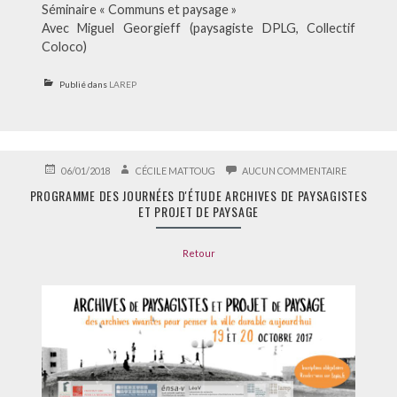
Séminaire « Communs et paysage »
Avec Miguel Georgieff (paysagiste DPLG, Collectif
Coloco)
Publié dans
LAREP
PUBLIÉ
AUTEUR
SUR
06/01/2018
CÉCILE MATTOUG
AUCUN COMMENTAIRE
LE
PROGRAM
PROGRAMME DES JOURNÉES D'ÉTUDE ARCHIVES DE PAYSAGISTES
DES
ET PROJET DE PAYSAGE
JOURNÉES
D'ÉTUDE
ARCHIVES
Retour
DE
PAYSAGIST
ET
PROJET
DE
PAYSAGE