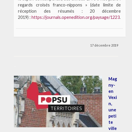
regards croisés franco-nippons » (date limite de
réception des résumés : 20 décembre
2019) :
https://journals.openedition.org/paysage/1223
.
17 décembre 2019
–
Mag
ny-
en
Vexi
n,
une
peti
te
ville