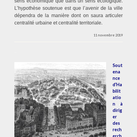
sens économique que dans un sens écologique.
L’hypothèse soutenue est que l’avenir de la ville
dépendra de la manière dont on saura articuler
centralité urbaine et centralité territoriale.
11 novembre 2019
–
Sout
ena
nce
d’Ha
bilit
atio
n à
dirig
er
des
rech
erch