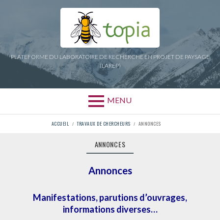
Aller
au
contenu
PLATEFORME DU LABORATOIRE DE RECHERCHE EN PROJET DE PAYSAGE
(LAREP)
MENU
FIL
ACCUEIL
TRAVAUX DE CHERCHEURS
ANNONCES
D'ARIANE
ANNONCES
Annonces
Manifestations, parutions d’ouvrages,
informations diverses…