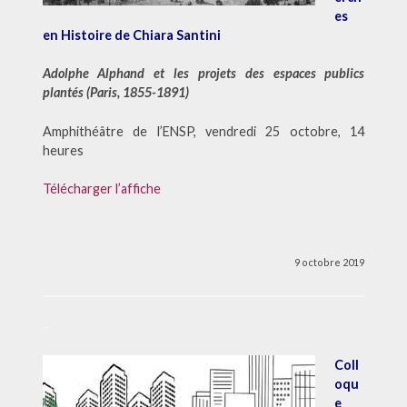
es
en Histoire de Chiara Santini
Adolphe Alphand et les projets des espaces publics
plantés (Paris, 1855-1891)
Amphithéâtre de l’ENSP, vendredi 25 octobre, 14
heures
Télécharger l’affiche
9 octobre 2019
–
Coll
oqu
e