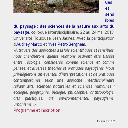
ues
et
sens
ibles
du paysage :
des sciences de la nature aux arts du
paysage
, c
olloque interdisciplinaire, 22 au 24 mai 2019,
Université Toulouse Jean Jaurès. Avec la participation
d’
Audrey Marco
et
Yves Petit-Berghem
.
«A travers des approches à la fois scientifiques et sensibles,
nous chercherons quelles relations peuvent être tissées
entre l’écologie, considérée comme science et comme
pensée, et diverses théories et pratiques paysagères. Nous
privilégierons un éventail d’interprétations et de pratiques
contemporaines, selon une approche interdisciplinaire
reliant arts, sciences naturelles et sciences humaines :
écologie, géographie, biologie, philosophie, anthropologie,
arts plastiques, art environnemental, paysagisme,
urbanisme…»
Programme et inscription
12 avril 2019