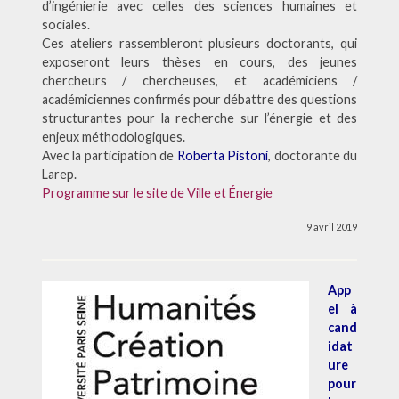
d’ingénierie avec celles des sciences humaines et
sociales.
Ces ateliers rassembleront plusieurs doctorants, qui
exposeront leurs thèses en cours, des jeunes
chercheurs / chercheuses, et académiciens /
académiciennes confirmés pour débattre des questions
structurantes pour la recherche sur l’énergie et des
enjeux méthodologiques.
Avec la participation de
Roberta Pistoni
, doctorante du
Larep.
Programme sur le site de Ville et Énergie
9 avril 2019
App
el à
cand
idat
ure
pour