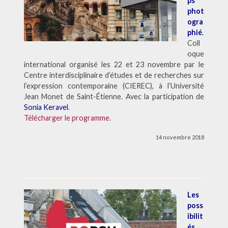
ps
phot
ogra
phié
.
Coll
oque
international organisé les 22 et 23 novembre par le
Centre interdisciplinaire d’études et de recherches sur
l’expression contemporaine (CIEREC), à l’Université
Jean Monet de Saint-Étienne. Avec la participation de
Sonia Keravel
.
Télécharger le programme
.
14 novembre 2018
Les
poss
ibilit
és