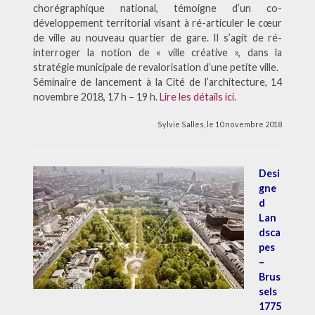
chorégraphique national,
témoigne d’un co-
développement territorial visant à
ré-articuler le cœur
de ville au nouveau quartier de gare.
Il s’agit de ré-
interroger la notion de « ville créative », dans la
stratégie municipale de revalorisation d’une petite ville.
Séminaire de lancement à la Cité de l’architecture, 14
novembre 2018, 17 h – 19 h.
Lire les détails ici.
Sylvie Salles, le 10 novembre 2018
Desi
gne
d
Lan
dsca
pes
–
Brus
sels
1775