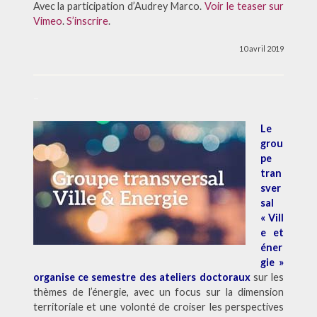
Avec la participation d’Audrey Marco.
Voir le teaser sur
Vimeo
.
S’inscrire
.
10 avril 2019
–
Le
grou
pe
tran
sver
sal
« Vill
e et
éner
gie »
organise ce semestre des ateliers doctoraux
sur les
thèmes de l’énergie, avec un focus sur la dimension
territoriale et une volonté de croiser les perspectives