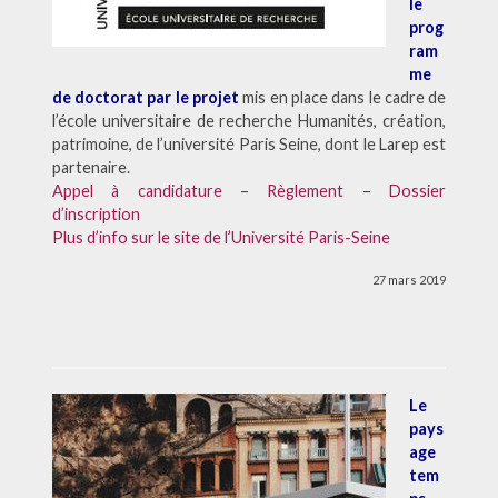
le
prog
ram
me
de doctorat par le projet
mis en place dans le cadre de
l’école universitaire de recherche Humanités, création,
patrimoine, de l’université Paris Seine, dont le Larep est
partenaire.
Appel à candidature
–
Règlement
–
Dossier
d’inscription
Plus d’info sur le site de l’Université Paris-Seine
27 mars 2019
Le
pays
age
tem