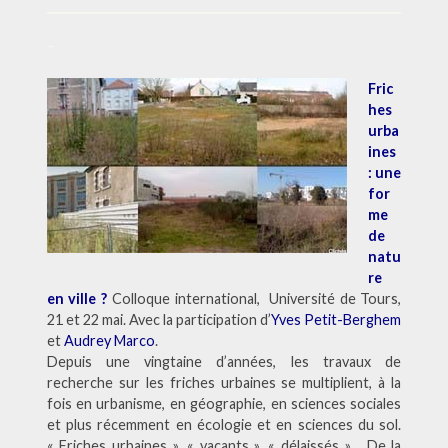
–
Fric
hes
urba
ines
: une
for
me
de
natu
re
en ville ?
Colloque international, Université de Tours,
21 et 22 mai. Avec la participation d’
Yves Petit-Berghem
et
Audrey Marco
.
Depuis une vingtaine d’années, les travaux de
recherche sur les friches urbaines se multiplient, à la
fois en urbanisme, en géographie, en sciences sociales
et plus récemment en écologie et en sciences du sol.
« Friches urbaines », « vacants », « délaissés »… De la