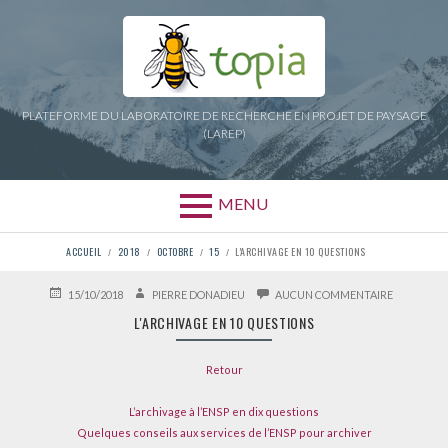
Aller
au
contenu
PLATEFORME DU LABORATOIRE DE RECHERCHE EN PROJET DE PAYSAGE
(LAREP)
MENU
FIL
ACCUEIL
2018
OCTOBRE
15
L'ARCHIVAGE EN 10 QUESTIONS
D'ARIANE
PUBLIÉ
AUTEUR
SUR
15/10/2018
PIERRE DONADIEU
AUCUN COMMENTAIRE
LE
L'ARCHIVA
L'ARCHIVAGE EN 10 QUESTIONS
EN
10
QUESTION
Retour
L’archivage à l’ENSP en dix questions
Quelques conseils aux services de l’ENSP pour archiver