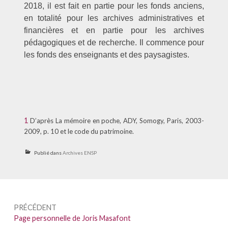
2018, il est fait en partie pour les fonds anciens,
en totalité pour les archives administratives et
financières et en partie pour les archives
pédagogiques et de recherche. Il commence pour
les fonds des enseignants et des paysagistes.
1
D’après La mémoire en poche, ADY, Somogy, Paris, 2003-
2009, p. 10 et le code du patrimoine.
Publié dans
Archives ENSP
Navigation
PRÉCÉDENT
de
Précédent :
Page personnelle de Joris Masafont