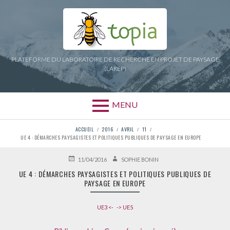
Aller
au
contenu
PLATEFORME DU LABORATOIRE DE RECHERCHE EN PROJET DE PAYSAGE
(LAREP)
MENU
FIL
ACCUEIL
2016
AVRIL
11
UE 4 : DÉMARCHES PAYSAGISTES ET POLITIQUES PUBLIQUES DE PAYSAGE EN EUROPE
D'ARIANE
PUBLIÉ
AUTEUR
11/04/2016
SOPHIE BONIN
LE
UE 4 : DÉMARCHES PAYSAGISTES ET POLITIQUES PUBLIQUES DE
PAYSAGE EN EUROPE
UE3 <-
-> UE5