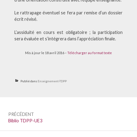
Le rattrapage éventuel se fera par remise d’un dossier
écrit révisé.
L’assiduité en cours est obligatoire ; la participation
sera évaluée et s’intégrera dans l’appréciation finale.
Mis à jour le 18 avril 2016 –
Télécharger au format texte
Publié dans
Enseignement-TDPP
Navigation
PRÉCÉDENT
de
Précédent :
Biblio TDPP-UE3
l’article