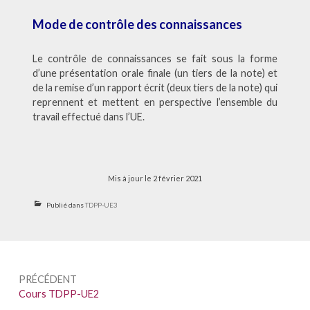
Mode de contrôle des connaissances
Le contrôle de connaissances se fait sous la forme
d’une présentation orale finale (un tiers de la note) et
de la remise d’un rapport écrit (deux tiers de la note) qui
reprennent et mettent en perspective l’ensemble du
travail effectué dans l’UE.
Mis à jour le 2 février 2021
Publié dans
TDPP-UE3
Navigation
PRÉCÉDENT
de
Précédent :
Cours TDPP-UE2