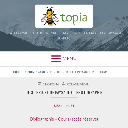
Aller
au
contenu
PLATEFORME DU LABORATOIRE DE RECHERCHE EN PROJET DE PAYSAGE
(LAREP)
MENU
FIL
ACCUEIL
2016
AVRIL
11
UE 3 : PROJET DE PAYSAGE ET PHOTOGRAPHIE
D'ARIANE
PUBLIÉ
AUTEUR
11/04/2016
ROLAND VIDAL
LE
UE 3 : PROJET DE PAYSAGE ET PHOTOGRAPHIE
UE2 <-
-> UE4
Bibliographie
–
Cours (accès réservé
)