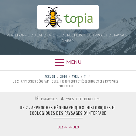
Aller
au
contenu
PLATEFORME DU LABORATOIRE DE RECHERCHE EN PROJET DE PAYSAGE
(LAREP)
MENU
FIL
ACCUEIL
2016
AVRIL
11
UE 2 : APPROCHES GÉOGRAPHIQUES, HISTORIQUES ET ÉCOLOGIQUES DES PAYSAGES
D’INTERFACE
D'ARIANE
PUBLIÉ
AUTEUR
11/04/2016
YVES PETIT-BERCHEM
LE
UE 2 : APPROCHES GÉOGRAPHIQUES, HISTORIQUES ET
ÉCOLOGIQUES DES PAYSAGES D’INTERFACE
UE1 <-
-> UE3