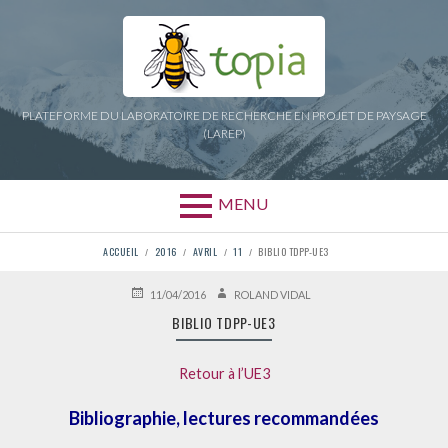
Aller
au
contenu
PLATEFORME DU LABORATOIRE DE RECHERCHE EN PROJET DE PAYSAGE
(LAREP)
MENU
FIL
ACCUEIL
2016
AVRIL
11
BIBLIO TDPP-UE3
D'ARIANE
PUBLIÉ
AUTEUR
11/04/2016
ROLAND VIDAL
LE
BIBLIO TDPP-UE3
Retour à l’UE3
Bibliographie, lectures recommandées