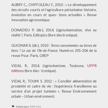
AUBRY C., CHIFFOLEAU Y., 2010 : « Le développement
des circuits courts et l’agriculture périurbaine: histoire,
évolution en cours et ques- tions actuelles ». Revue
Innovation agronomique.
DONADIEU P. (dir.), 2014,
L’agriurbanisation, rêve ou
réalité ?,
Paris, Editopics (livre électronique).
GUIOMAR X. (dir.), 2010 :
Terres consommées ou terres de
liens ? Le cas de l’Ile-de-France
. Numéros 205-206 de la
revue Pour. Paris, GREP
VIDAL R., 2014,
L’agriurbanisme
, Toulouse,
UPPR
éditions
(livre élec- tronique).
VIDAL R., TOUMI S. 2012 : « Concilier alimentation de
proximité et cadre de vie : l’expérience francilienne au
service d’un projet tunisien ». Revue Environnement
urbain – Urban environment.
Publié dans
TDPP-UE3