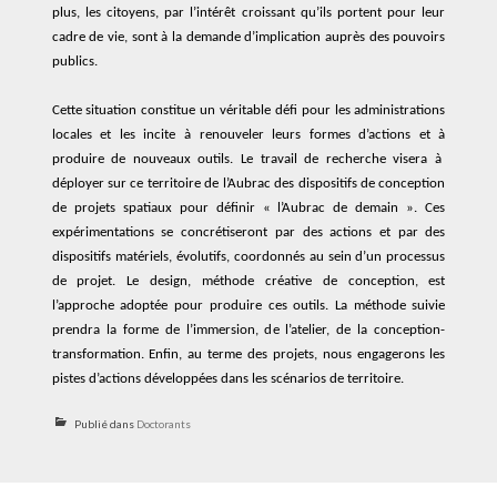
plus, les citoyens, par l’intérêt
croissant
qu’ils portent
pour
leur
cadre de vie, sont à la demande d’implication auprès des pouvoirs
publics.
Cette situation
constitue
un véritable défi pour l
es administrations
locales
et les incite
à
renouveler
leurs forme
s
d’actions et
à
produire de nouveaux outils
.
Le
travail de recherche
visera
à
déploy
er
sur
ce
territoire de l’Aubrac
des
dispositifs de conception
de projet
s
spatiaux
pour définir « l’Aubrac de demain »
.
Ces
expérimentations se concrétiseront
par
des actions
et
par des
dispositifs
matériels, évolutifs,
coordonné
s
au sein d’un
processus
de projet.
Le design, méthode créative de conception, est
l’approche
adopté
e
pour
produire
ces
outils
. La méthode suivie
prendra la forme de l’immersion, d
e l’
atelier, de
la
conception-
transformation.
Enfin, au terme des projets, nous engagerons les
pistes d’action
s
développé
es
dans les scénarios de territoire.
Publié dans
Doctorants