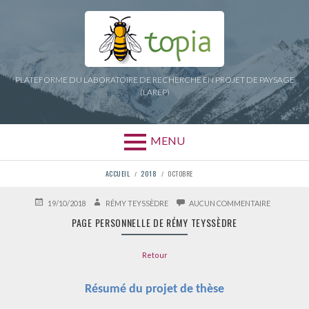
Aller
au
contenu
PLATEFORME DU LABORATOIRE DE RECHERCHE EN PROJET DE PAYSAGE
(LAREP)
MENU
FIL
ACCUEIL
2018
OCTOBRE
D'ARIANE
PUBLIÉ
AUTEUR
SUR
19/10/2018
RÉMY TEYSSÈDRE
AUCUN COMMENTAIRE
LE
PAGE
PAGE PERSONNELLE DE RÉMY TEYSSÈDRE
PERSONNE
DE
RÉMY
Retour
TEYSSÈDR
Résumé du projet de thèse