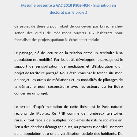
(
Résumé présenté à
AAC 2018 PSGS-HCH – Inscription en
doctorat par le projet)
Ce projet de thèse
a
pour
objet
de
concevoir
par la recherche
–
action
des outils de médiations
ouverts aux habitants pour
formaliser des projets
spatiaux à l’échelle territoriale
.
Le paysa
ge,
clé de lecture
de la relation
entre un
territoire
à sa
population
est
mobilisé
.
P
ar les outils
développés,
le paysage
est
le
support de sensibilisation, de médiation et d’
élaboration
d’
un
projet
de territoire
partagé.
Nous établirons par
le test en situation
de projet,
les outils de médiations et les modalités de pilotages d
e
la démarche
pour
coconstruire avec
l
es acteurs
du territoire
concerné
s
un projet
.
L
e
terrain d’expé
rimentation
de cette thèse est
le
Parc naturel
régional de l’Aubrac.
C
e
PNR comme
de
nombreux
territoires
ruraux,
font face à de
multiples
problèmes de nature sociétale
en
lien
à
des
déprises démographique
s,
au
processus de
vieillissement
de la popula
tion
et à une diversification
sociale
des habitants
.
De