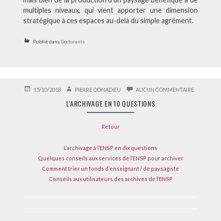
multiples niveaux, qui vient apporter une dimension
stratégique à ces espaces au-delà du simple agrément.
Publié dans
Doctorants
PUBLIÉ
AUTEUR
SUR
15/10/2018
PIERRE DONADIEU
AUCUN COMMENTAIRE
LE
L'ARCHIVA
L'ARCHIVAGE EN 10 QUESTIONS
EN
10
QUESTION
Retour
L’archivage à l’ENSP en dix questions
Quelques conseils aux services de l’ENSP pour archiver
Comment trier un fonds d’enseignant / de paysagiste
Conseils aux utilisateurs des archives de l’ENSP