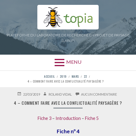
Aller
au
contenu
PLATEFORME DU LABORATOIRE DE RECHERCHE EN PROJET DE PAYSAGE
(LAREP)
MENU
FIL
ACCUEIL
2019
MARS
22
4 – COMMENT FAIRE AVEC LA CONFLICTUALITÉ PAYSAGÈRE ?
D'ARIANE
PUBLIÉ
AUTEUR
SUR
22/03/2019
ROLAND VIDAL
AUCUN COMMENTAIRE
LE
4
4 – COMMENT FAIRE AVEC LA CONFLICTUALITÉ PAYSAGÈRE ?
–
COMMENT
FAIRE
AVEC
Fiche 3
–
Introduction
–
Fiche 5
LA
CONFLICTUA
Fiche n° 4
PAYSAGÈRE 