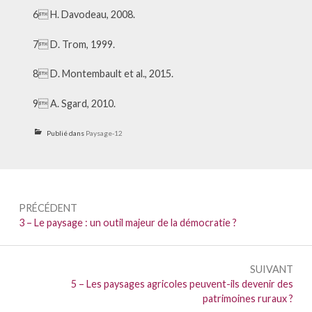
6 H. Davodeau, 2008.
7 D. Trom, 1999.
8 D. Montembault et al., 2015.
9 A. Sgard, 2010.
Publié dans
Paysage-12
Navigation
PRÉCÉDENT
de
Précédent :
3 – Le paysage : un outil majeur de la démocratie ?
l’article
SUIVANT
Suivant :
5 – Les paysages agricoles peuvent-ils devenir des
patrimoines ruraux ?