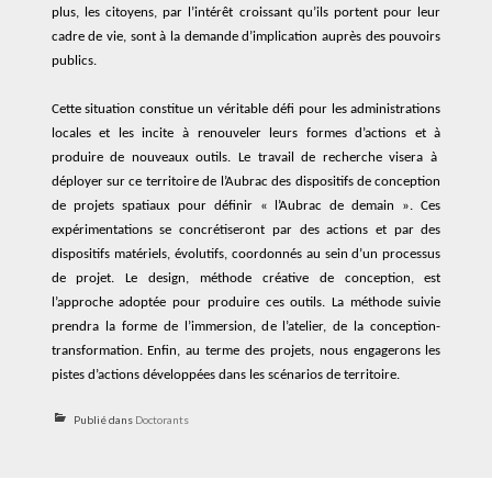
plus, les citoyens, par l’intérêt
croissant
qu’ils portent
pour
leur
cadre de vie, sont à la demande d’implication auprès des pouvoirs
publics.
Cette situation
constitue
un véritable défi pour l
es administrations
locales
et les incite
à
renouveler
leurs forme
s
d’actions et
à
produire de nouveaux outils
.
Le
travail de recherche
visera
à
déploy
er
sur
ce
territoire de l’Aubrac
des
dispositifs de conception
de projet
s
spatiaux
pour définir « l’Aubrac de demain »
.
Ces
expérimentations se concrétiseront
par
des actions
et
par des
dispositifs
matériels, évolutifs,
coordonné
s
au sein d’un
processus
de projet.
Le design, méthode créative de conception, est
l’approche
adopté
e
pour
produire
ces
outils
. La méthode suivie
prendra la forme de l’immersion, d
e l’
atelier, de
la
conception-
transformation.
Enfin, au terme des projets, nous engagerons les
pistes d’action
s
développé
es
dans les scénarios de territoire.
Publié dans
Doctorants