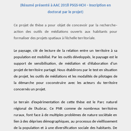
(
Résumé présenté à
AAC 2018 PSGS-HCH – Inscription en
doctorat par le projet)
Ce projet de thèse
a
pour
objet
de
concevoir
par la recherche
–
action
des outils de médiations
ouverts aux habitants pour
formaliser des projets
spatiaux à l’échelle territoriale
.
Le paysa
ge,
clé de lecture
de la relation
entre un
territoire
à sa
population
est
mobilisé
.
P
ar les outils
développés,
le paysage
est
le
support de sensibilisation, de médiation et d’
élaboration
d’
un
projet
de territoire
partagé.
Nous établirons par
le test en situation
de projet,
les outils de médiations et les modalités de pilotages d
e
la démarche
pour
coconstruire avec
l
es acteurs
du territoire
concerné
s
un projet
.
L
e
terrain d’expé
rimentation
de cette thèse est
le
Parc naturel
régional de l’Aubrac.
C
e
PNR comme
de
nombreux
territoires
ruraux,
font face à de
multiples
problèmes de nature sociétale
en
lien
à
des
déprises démographique
s,
au
processus de
vieillissement
de la popula
tion
et à une diversification
sociale
des habitants
.
De