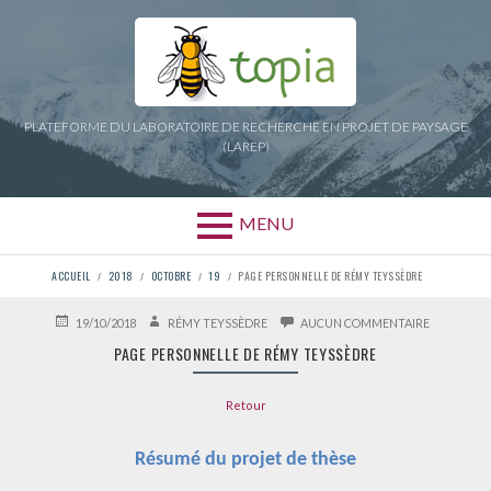
Aller
au
contenu
PLATEFORME DU LABORATOIRE DE RECHERCHE EN PROJET DE PAYSAGE
(LAREP)
MENU
FIL
ACCUEIL
2018
OCTOBRE
19
PAGE PERSONNELLE DE RÉMY TEYSSÈDRE
D'ARIANE
PUBLIÉ
AUTEUR
SUR
19/10/2018
RÉMY TEYSSÈDRE
AUCUN COMMENTAIRE
LE
PAGE
PAGE PERSONNELLE DE RÉMY TEYSSÈDRE
PERSONNE
DE
RÉMY
Retour
TEYSSÈDR
Résumé du projet de thèse