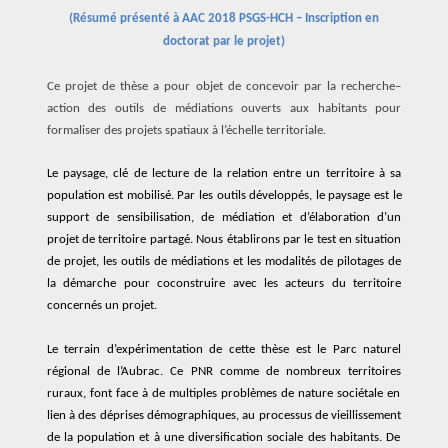
(
Résumé présenté à
AAC 2018 PSGS-HCH – Inscription en
doctorat par le projet)
Ce projet de thèse
a
pour
objet
de
concevoir
par la recherche
–
action
des outils de médiations
ouverts aux habitants pour
formaliser des projets
spatiaux à l’échelle territoriale
.
Le paysa
ge,
clé de lecture
de la relation
entre un
territoire
à sa
population
est
mobilisé
.
P
ar les outils
développés,
le paysage
est
le
support de sensibilisation, de médiation et d’
élaboration
d’
un
projet
de territoire
partagé.
Nous établirons par
le test en situation
de projet,
les outils de médiations et les modalités de pilotages d
e
la démarche
pour
coconstruire avec
l
es acteurs
du territoire
concerné
s
un projet
.
L
e
terrain d’expé
rimentation
de cette thèse est
le
Parc naturel
régional de l’Aubrac.
C
e
PNR comme
de
nombreux
territoires
ruraux,
font face à de
multiples
problèmes de nature sociétale
en
lien
à
des
déprises démographique
s,
au
processus de
vieillissement
de la popula
tion
et à une diversification
sociale
des habitants
.
De