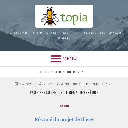
Aller
au
contenu
PLATEFORME DU LABORATOIRE DE RECHERCHE EN PROJET DE PAYSAGE
(LAREP)
MENU
FIL
ACCUEIL
2018
OCTOBRE
19
D'ARIANE
PUBLIÉ
AUTEUR
SUR
19/10/2018
RÉMY TEYSSÈDRE
AUCUN COMMENTAIRE
LE
PAGE
PAGE PERSONNELLE DE RÉMY TEYSSÈDRE
PERSONNE
DE
RÉMY
Retour
TEYSSÈDR
Résumé du projet de thèse