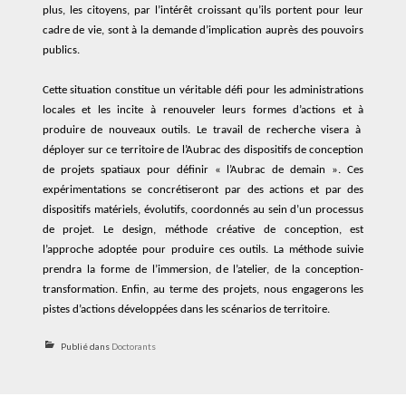
plus, les citoyens, par l’intérêt
croissant
qu’ils portent
pour
leur
cadre de vie, sont à la demande d’implication auprès des pouvoirs
publics.
Cette situation
constitue
un véritable défi pour l
es administrations
locales
et les incite
à
renouveler
leurs forme
s
d’actions et
à
produire de nouveaux outils
.
Le
travail de recherche
visera
à
déploy
er
sur
ce
territoire de l’Aubrac
des
dispositifs de conception
de projet
s
spatiaux
pour définir « l’Aubrac de demain »
.
Ces
expérimentations se concrétiseront
par
des actions
et
par des
dispositifs
matériels, évolutifs,
coordonné
s
au sein d’un
processus
de projet.
Le design, méthode créative de conception, est
l’approche
adopté
e
pour
produire
ces
outils
. La méthode suivie
prendra la forme de l’immersion, d
e l’
atelier, de
la
conception-
transformation.
Enfin, au terme des projets, nous engagerons les
pistes d’action
s
développé
es
dans les scénarios de territoire.
Publié dans
Doctorants