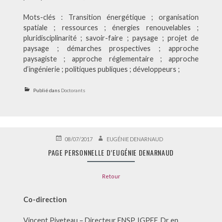
Mots-clés : Transition énergétique ; organisation
spatiale ; ressources ; énergies renouvelables ;
pluridisciplinarité ; savoir-faire ; paysage ; projet de
paysage ; démarches prospectives ; approche
paysagiste ; approche réglementaire ; approche
d’ingénierie ; politiques publiques ; développeurs ;
Publié dans
Doctorants
PUBLIÉ
AUTEUR
08/07/2017
EUGÉNIE DENARNAUD
LE
PAGE PERSONNELLE D’EUGÉNIE DENARNAUD
Retour
Co-direction
Vincent Piveteau – Directeur ENSP, IGPEF, Dr en