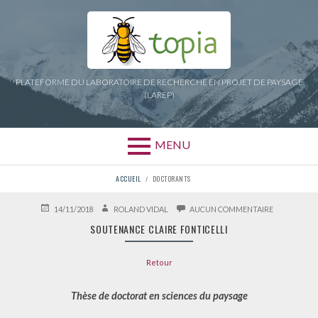
Aller
au
contenu
PLATEFORME DU LABORATOIRE DE RECHERCHE EN PROJET DE PAYSAGE
(LAREP)
MENU
FIL
ACCUEIL
DOCTORANTS
D'ARIANE
PUBLIÉ
AUTEUR
SUR
14/11/2018
ROLAND VIDAL
AUCUN COMMENTAIRE
LE
SOUTENANC
SOUTENANCE CLAIRE FONTICELLI
CLAIRE
FONTICELLI
Retour
Thèse de doctorat en sciences du paysage