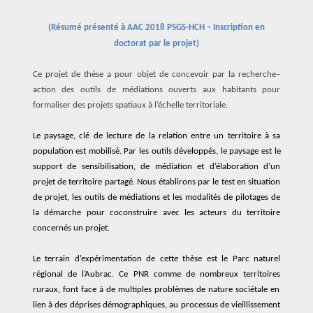
(
Résumé présenté à
AAC 2018 PSGS-HCH – Inscription en
doctorat par le projet)
Ce projet de thèse
a
pour
objet
de
concevoir
par la recherche
–
action
des outils de médiations
ouverts aux habitants pour
formaliser des projets
spatiaux à l’échelle territoriale
.
Le paysa
ge,
clé de lecture
de la relation
entre un
territoire
à sa
population
est
mobilisé
.
P
ar les outils
développés,
le paysage
est
le
support de sensibilisation, de médiation et d’
élaboration
d’
un
projet
de territoire
partagé.
Nous établirons par
le test en situation
de projet,
les outils de médiations et les modalités de pilotages d
e
la démarche
pour
coconstruire avec
l
es acteurs
du territoire
concerné
s
un projet
.
L
e
terrain d’expé
rimentation
de cette thèse est
le
Parc naturel
régional de l’Aubrac.
C
e
PNR comme
de
nombreux
territoires
ruraux,
font face à de
multiples
problèmes de nature sociétale
en
lien
à
des
déprises démographique
s,
au
processus de
vieillissement