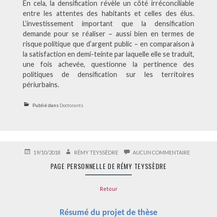
En cela, la densification révèle un côté irréconciliable
entre les attentes des habitants et celles des élus.
L’investissement important que la densification
demande pour se réaliser – aussi bien en termes de
risque politique que d’argent public – en comparaison à
la satisfaction en demi-teinte par laquelle elle se traduit,
une fois achevée, questionne la pertinence des
politiques de densification sur les territoires
périurbains.
Publié dans
Doctorants
PUBLIÉ
AUTEUR
SUR
19/10/2018
RÉMY TEYSSÈDRE
AUCUN COMMENTAIRE
LE
PAGE
PAGE PERSONNELLE DE RÉMY TEYSSÈDRE
PERSONNE
DE
RÉMY
Retour
TEYSSÈDR
Résumé du projet de thèse