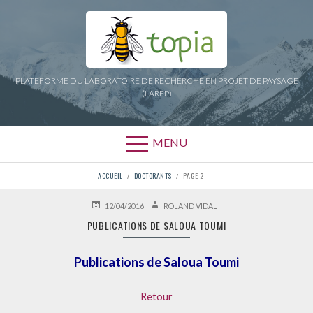
Aller
au
contenu
PLATEFORME DU LABORATOIRE DE RECHERCHE EN PROJET DE PAYSAGE
(LAREP)
MENU
FIL
ACCUEIL
DOCTORANTS
PAGE 2
D'ARIANE
PUBLIÉ
AUTEUR
12/04/2016
ROLAND VIDAL
LE
PUBLICATIONS DE SALOUA TOUMI
Publications de Saloua Toumi
Retour