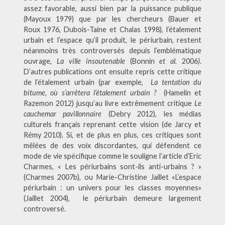
assez favorable, aussi bien par la puissance publique
(Mayoux 1979) que par les chercheurs (Bauer et
Roux 1976, Dubois-Taine et Chalas 1998), l’étalement
urbain et l’espace qu’il produit, le périurbain, restent
néanmoins très controversés depuis l’emblématique
ouvrage,
La ville insoutenable
(Bonnin
et al.
2006
)
.
D’autres publications ont ensuite repris cette critique
de l’étalement urbain (par exemple,
La tentation du
bitume, où s’arrêtera l’étalement urbain ?
(Hamelin et
Razemon 2012) jusqu’au livre extrêmement critique
Le
cauchemar pavillonnaire
(Debry 2012), les médias
culturels français reprenant cette vision (de Jarcy et
Rémy 2010). Si, et de plus en plus, ces critiques sont
mêlées de des voix discordantes, qui défendent ce
mode de vie spécifique comme le souligne l’article d’Eric
Charmes, « Les périurbains sont-ils anti-urbains ? »
(Charmes 2007b), ou Marie-Christine Jaillet «L’espace
périurbain : un univers pour les classes moyennes»
(Jaillet 2004), le périurbain demeure largement
controversé.