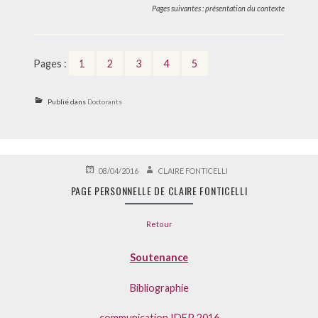
Pages suivantes : présentation du contexte
,
,
,
,
Page
Page
Page
Page
Page
Pages :
1
2
3
4
5
Publié dans
Doctorants
PUBLIÉ
AUTEUR
08/04/2016
CLAIRE FONTICELLI
LE
PAGE PERSONNELLE DE CLAIRE FONTICELLI
Retour
Soutenance
Bibliographie
communication IDEP 2016