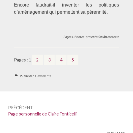
Encore faudrait-il inventer les politiques
d’aménagement qui permettent sa pérennité.
Pages suivantes : présentation du contexte
Page
,
,
,
,
Page
Page
Page
Page
Pages :
1
2
3
4
5
Publié dans
Doctorants
Navigation
PRÉCÉDENT
de
Précédent :
Page personnelle de Claire Fonticelli
l’article