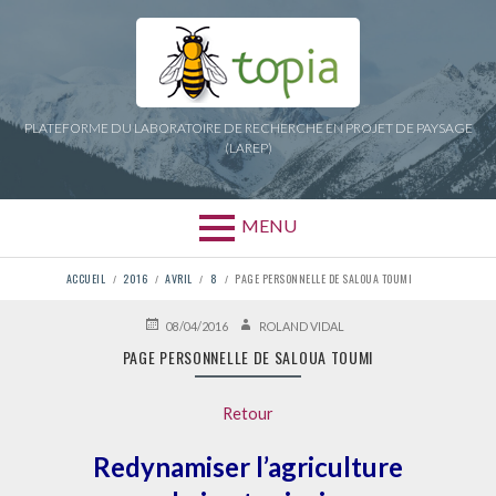
Aller
au
contenu
PLATEFORME DU LABORATOIRE DE RECHERCHE EN PROJET DE PAYSAGE
(LAREP)
MENU
FIL
ACCUEIL
2016
AVRIL
8
PAGE PERSONNELLE DE SALOUA TOUMI
D'ARIANE
PUBLIÉ
AUTEUR
08/04/2016
ROLAND VIDAL
LE
PAGE PERSONNELLE DE SALOUA TOUMI
Retour
Redynamiser l’agriculture