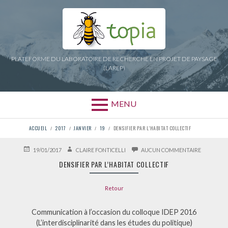
Aller
au
contenu
PLATEFORME DU LABORATOIRE DE RECHERCHE EN PROJET DE PAYSAGE
(LAREP)
MENU
FIL
ACCUEIL
2017
JANVIER
19
DENSIFIER PAR L’HABITAT COLLECTIF
D'ARIANE
PUBLIÉ
AUTEUR
SUR
19/01/2017
CLAIRE FONTICELLI
AUCUN COMMENTAIRE
LE
DENSIFIER
DENSIFIER PAR L’HABITAT COLLECTIF
PAR
L’HABITAT
COLLECTI
Retour
Communication à l’occasion du colloque IDEP 2016
(L’interdisciplinarité dans les études du politique)