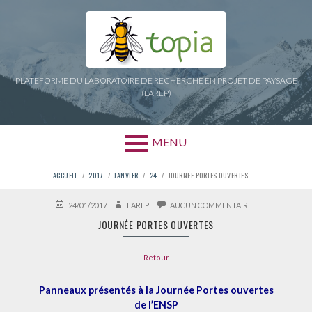
Aller
au
contenu
PLATEFORME DU LABORATOIRE DE RECHERCHE EN PROJET DE PAYSAGE
(LAREP)
MENU
FIL
ACCUEIL
2017
JANVIER
24
JOURNÉE PORTES OUVERTES
D'ARIANE
PUBLIÉ
AUTEUR
SUR
24/01/2017
LAREP
AUCUN COMMENTAIRE
LE
JOURNÉE
JOURNÉE PORTES OUVERTES
PORTES
OUVERTES
Retour
Panneaux présentés à la Journée Portes ouvertes
de l’ENSP