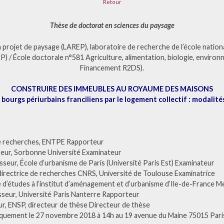
Retour
Thèse de doctorat en sciences du paysage
 projet de paysage (LAREP), laboratoire de recherche de l’école nation
SP) / École doctorale n°581 Agriculture, alimentation, biologie, environ
Financement R2DS).
CONSTRUIRE DES IMMEUBLES AU ROYAUME DES MAISONS
 bourgs périurbains franciliens par le logement collectif : modalités,
de recherches, ENTPE Rapporteur
seur, Sorbonne Université Examinateur
sseur, École d’urbanisme de Paris (Université Paris Est) Examinateur
 directrice de recherches CNRS, Université de Toulouse Examinatrice
 d’études à l’institut d’aménagement et d’urbanisme d’Ile-de-France M
eur, Université Paris Nanterre Rapporteur
r, ENSP, directeur de thèse Directeur de thèse
iquement le 27 novembre 2018 à 14h au 19 avenue du Maine 75015 Par