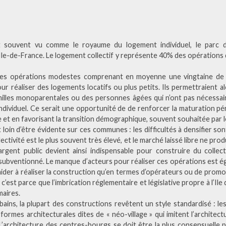
st souvent vu comme le royaume du logement individuel, le par
n Ile-de-France. Le logement collectif y représente 40% des opération
es opérations modestes comprenant en moyenne une vingtaine de
pour réaliser des logements locatifs ou plus petits. Ils permettraient
illes monoparentales ou des personnes âgées qui n’ont pas nécessai
ndividuel. Ce serait une opportunité de de renforcer la maturation pér
et en favorisant la transition démographique, souvent souhaitée par le
t loin d’être évidente sur ces communes : les difficultés à densifier so
llectivité est le plus souvent très élevé, et le marché laissé libre ne pro
’argent public devient ainsi indispensable pour construire du collec
subventionné. Le manque d’acteurs pour réaliser ces opérations est ég
aider à réaliser la construction qu’en termes d’opérateurs ou de promo
 c’est parce que l’imbrication réglementaire et législative propre à l’Il
maires.
bains, la plupart des constructions revêtent un style standardisé : les
 formes architecturales dites de « néo-village » qui imitent l’architec
 L’architecture des centres-bourgs se doit être la plus consensuelle 