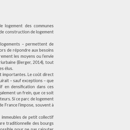
c de logement des communes
s de construction de logement
 logements – permettent de
 alors de répondre aux besoins
rement les moyens ou l’envie
iurbaine (Berger, 2014), tout
s élus.
nt importantes. Le coût direct
duirait – sauf exceptions – que
tif en densification dans ces
alement un frein, que ce soit
teurs. Si ce parc de logement
e de France l’impose, souvent à
 immeubles de petit collectif
ture traditionnelle des bourgs
possible pour ne pas rajouter