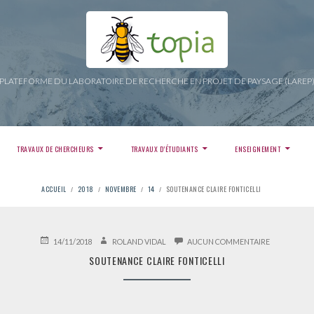
PLATEFORME DU LABORATOIRE DE RECHERCHE EN PROJET DE PAYSAGE (LAREP
TRAVAUX DE CHERCHEURS
TRAVAUX D’ÉTUDIANTS
ENSEIGNEMENT
ACCUEIL
2018
NOVEMBRE
14
SOUTENANCE CLAIRE FONTICELLI
PUBLIÉ
AUTEUR
SUR
14/11/2018
ROLAND VIDAL
AUCUN COMMENTAIRE
LE
SOUTENANC
SOUTENANCE CLAIRE FONTICELLI
CLAIRE
FONTICELLI