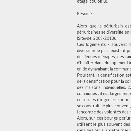
étage, couloir B).
Résumé : ­
Alors que le périurbain e
périurbaines se diversifie e
(Sit@del 2009-2013).
Ces logements – souvent d
diversifier le parc existant 
des jeunes ménages, des fam
d’habiter dans du logement i
en de dynamisant la commune 
Pourtant, la densification es
de la densification pour la co
des maisons individuelles. L
communes : il est largement 
en termes d’ingénierie pour 
se construit, le plus souvent,
l’encontre des volontés des 
Alors, sur ces bourgs périur
utilisent le plus souvent des
sans hésiter à la détourner.