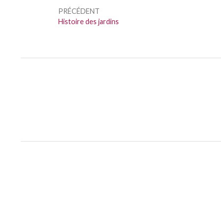
de
PRÉCÉDENT
l’article
Précédent :
Histoire des jardins