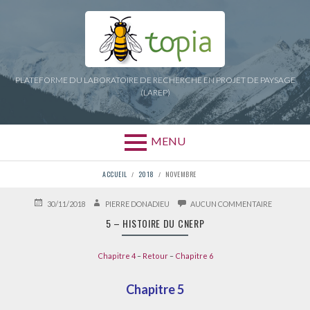
Aller
au
contenu
PLATEFORME DU LABORATOIRE DE RECHERCHE EN PROJET DE PAYSAGE
(LAREP)
MENU
FIL
ACCUEIL
2018
NOVEMBRE
D'ARIANE
PUBLIÉ
AUTEUR
SUR
30/11/2018
PIERRE DONADIEU
AUCUN COMMENTAIRE
LE
5
5 – HISTOIRE DU CNERP
–
HISTOIRE
DU
Chapitre 4
–
Retour
–
Chapitre 6
CNERP
Chapitre 5