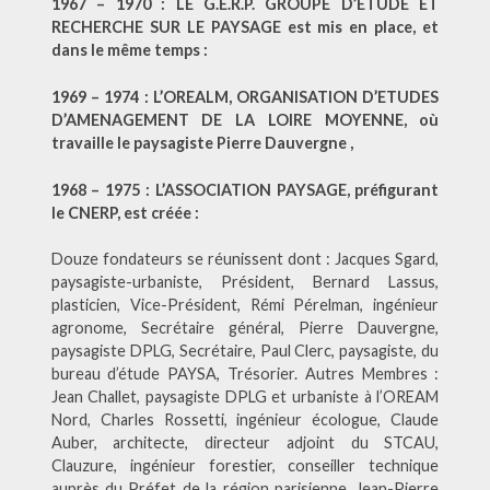
1967 – 1970 : LE G.E.R.P. GROUPE D’ETUDE ET
RECHERCHE SUR LE PAYSAGE est mis en place, et
dans le même temps :
1969 – 1974 : L’OREALM, ORGANISATION D’ETUDES
D’AMENAGEMENT DE LA LOIRE MOYENNE, où
travaille le paysagiste Pierre Dauvergne ,
1968 – 1975 :
L’ASSOCIATION PAYSAGE, préfigurant
le CNERP, est créée :
Douze fondateurs se réunissent dont : Jacques Sgard,
paysagiste-urbaniste, Président, Bernard Lassus,
plasticien, Vice-Président, Rémi Pérelman, ingénieur
agronome, Secrétaire général, Pierre Dauvergne,
paysagiste DPLG, Secrétaire, Paul Clerc, paysagiste, du
bureau d’étude PAYSA, Trésorier. Autres Membres :
Jean Challet, paysagiste DPLG et urbaniste à l’OREAM
Nord, Charles Rossetti, ingénieur écologue, Claude
Auber, architecte, directeur adjoint du STCAU,
Clauzure, ingénieur forestier, conseiller technique
auprès du Préfet de la région parisienne, Jean-Pierre