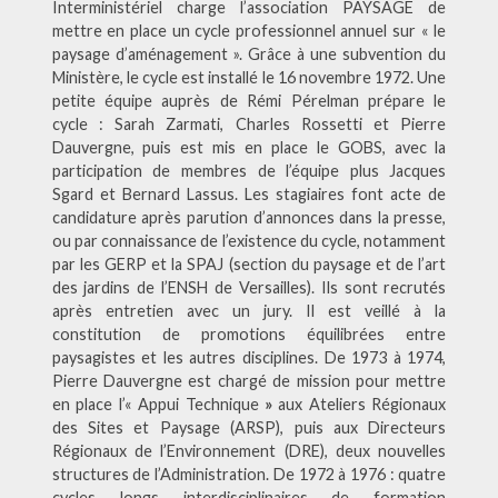
Interministériel charge l’association PAYSAGE de
mettre en place un cycle professionnel annuel sur « le
paysage d’aménagement ». Grâce à une subvention du
Ministère, le cycle est installé le 16 novembre 1972. Une
petite équipe auprès de Rémi Pérelman prépare le
cycle : Sarah Zarmati, Charles Rossetti et Pierre
Dauvergne, puis est mis en place le GOBS, avec la
participation de membres de l’équipe plus Jacques
Sgard et Bernard Lassus. Les stagiaires font acte de
candidature après parution d’annonces dans la presse,
ou par connaissance de l’existence du cycle, notamment
par les GERP et la SPAJ (section du paysage et de l’art
des jardins de l’ENSH de Versailles). Ils sont recrutés
après entretien avec un jury. Il est veillé à la
constitution de promotions équilibrées entre
paysagistes et les autres disciplines. De 1973 à 1974,
Pierre Dauvergne est chargé de mission pour mettre
en place l’« Appui Technique
»
aux Ateliers Régionaux
des Sites et Paysage (ARSP), puis aux Directeurs
Régionaux de l’Environnement (DRE), deux nouvelles
structures de l’Administration. De 1972 à 1976 : quatre
cycles longs interdisciplinaires de formation