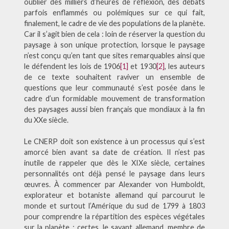
oublier des milliers d’heures de réflexion, des débats
parfois enflammés ou polémiques sur ce qui fait,
finalement, le cadre de vie des populations de la planète.
Car il s’agit bien de cela : loin de réserver la question du
paysage à son unique protection, lorsque le paysage
n’est conçu qu’en tant que sites remarquables ainsi que
le défendent les lois de 1906
[1]
et 1930
[2]
, les auteurs
de ce texte souhaitent raviver un ensemble de
questions que leur communauté s’est posée dans le
cadre d’un formidable mouvement de transformation
des paysages aussi bien français que mondiaux à la fin
du XXe siècle.
Le CNERP doit son existence à un processus qui s’est
amorcé bien avant sa date de création. Il n’est pas
inutile de rappeler que dès le XIXe siècle, certaines
personnalités ont déjà pensé le paysage dans leurs
œuvres. À commencer par Alexander von Humboldt,
explorateur et botaniste allemand qui parcourut le
monde et surtout l’Amérique du sud de 1799 à 1803
pour comprendre la répartition des espèces végétales
sur la planète ; certes, le savant allemand, membre de