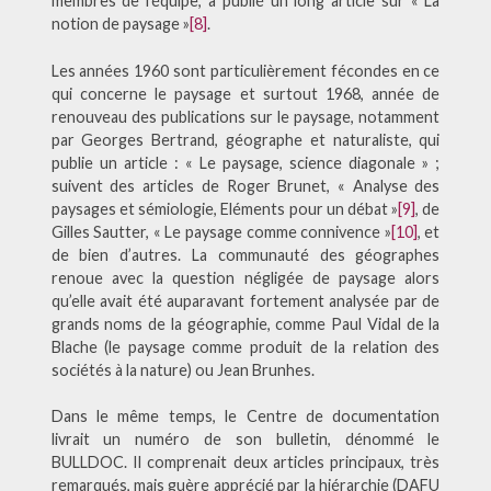
membres de l’équipe, a publié un long article sur « La
notion de paysage »
[8]
.
Les années 1960 sont particulièrement fécondes en ce
qui concerne le paysage et surtout 1968, année de
renouveau des publications sur le paysage, notamment
par Georges Bertrand, géographe et naturaliste, qui
publie un article : « Le paysage, science diagonale » ;
suivent des articles de Roger Brunet, « Analyse des
paysages et sémiologie, Eléments pour un débat »
[9]
, de
Gilles Sautter, « Le paysage comme connivence »
[10]
, et
de bien d’autres. La communauté des géographes
renoue avec la question négligée de paysage alors
qu’elle avait été auparavant fortement analysée par de
grands noms de la géographie, comme Paul Vidal de la
Blache (le paysage comme produit de la relation des
sociétés à la nature) ou Jean Brunhes.
Dans le même temps, le Centre de documentation
livrait un numéro de son bulletin, dénommé le
BULLDOC. Il comprenait deux articles principaux, très
remarqués, mais guère apprécié par la hiérarchie (DAFU