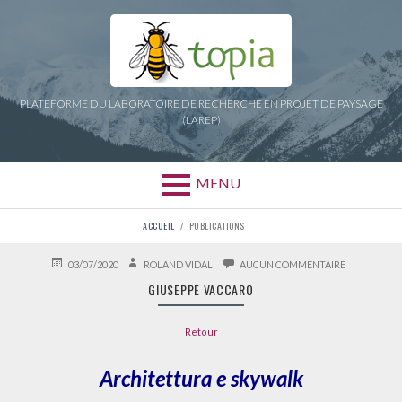
Aller
au
contenu
PLATEFORME DU LABORATOIRE DE RECHERCHE EN PROJET DE PAYSAGE
(LAREP)
MENU
FIL
ACCUEIL
PUBLICATIONS
D'ARIANE
PUBLIÉ
AUTEUR
SUR
03/07/2020
ROLAND VIDAL
AUCUN COMMENTAIRE
LE
GIUSEPPE
GIUSEPPE VACCARO
VACCARO
Retour
Architettura e skywalk