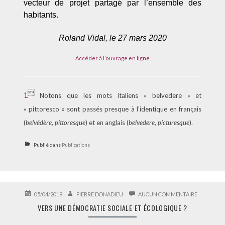
vecteur de projet partagé par l’ensemble des
habitants.
Roland Vidal,
le 27 mars 2020
Accéder à l’ouvrage en ligne

1
Notons que les mots italiens « belvedere » et
« pittoresco » sont passés presque à l’identique en français
(
belvédère
,
pittoresque
) et en anglais (
belvedere
,
picturesque
).
Publié dans
Publications
PUBLIÉ
AUTEUR
SUR
05/04/2019
PIERRE DONADIEU
AUCUN COMMENTAIRE
LE
VERS
VERS UNE DÉMOCRATIE SOCIALE ET ÉCOLOGIQUE ?
UNE
DÉMOCRAT
SOCIALE