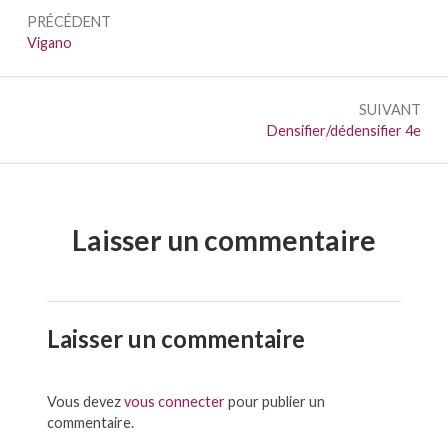
Navigation
PRÉCÉDENT
de
Précédent :
Vigano
l’article
SUIVANT
Suivant :
Densifier/dédensifier 4e
Laisser un commentaire
Laisser un commentaire
Vous devez
vous connecter
pour publier un
commentaire.