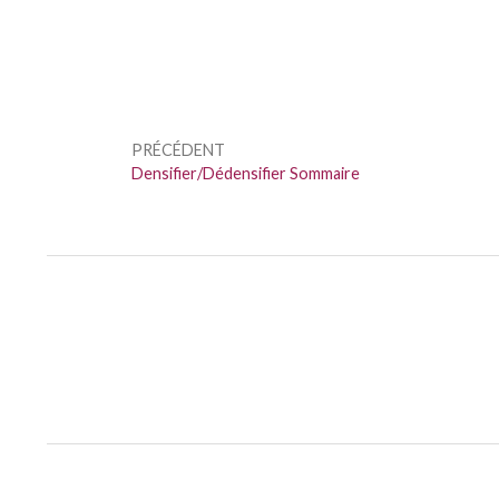
Navigation
de
PRÉCÉDENT
l’article
Précédent :
Densifier/Dédensifier Sommaire