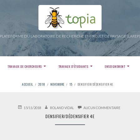
PLATEFORME DU LABORATOIRE DE RECHERCHE EN PROJET DE PAYSAGE (LAREP
TRAVAUX DE CHERCHEURS
TRAVAUX D’ÉTUDIANTS
ENSEIGNEMENT
ACCUEIL
2018
NOVEMBRE
15
DENSIFIER/DÉDENSIFIER 4E
PUBLIÉ
AUTEUR
SUR
15/11/2018
ROLAND VIDAL
AUCUN COMMENTAIRE
LE
DENSIFIER/
DENSIFIER/DÉDENSIFIER 4E
4E